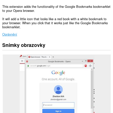
This extension adds the functionality of the Google Bookmarks bookmarklet
to your Opera browser.
It will add a little icon that looks like a red book with a white bookmark to
your browser. When you click that it works just like the Google Bookmarks
bookmarklet.
Oprávnění
Snímky obrazovky
Toto
rozšíření
může
přistupovat
k
vašim
listům
a
aktivitám
při
prohlížení.