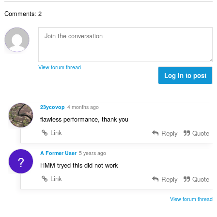
o
o
o
e
č
d
Comments: 2
v
n
e
n
ý
í
t
o
p
:
h
c
o
o
e
č
d
n
e
n
View forum thread
í
t
Log in to post
o
:
h
c
o
e
d
n
23ycovop
4 months ago
n
í
flawless performance, thank you
o
:
c
Link
Reply
Quote
e
n
A Former User
5 years ago
?
í
HMM tryed this did not work
:
Link
Reply
Quote
View forum thread