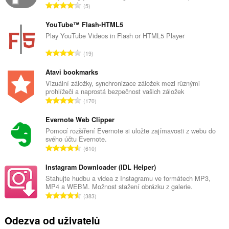
C
5
e
l
YouTube™ Flash-HTML5
k
Play YouTube Videos in Flash or HTML5 Player
o
C
19
v
e
ý
l
Atavi bookmarks
p
k
Vizuální záložky, synchronizace záložek mezi různými
o
prohlížeči a naprostá bezpečnost vašich záložek
o
č
C
170
v
e
e
ý
t
l
Evernote Web Clipper
p
h
k
Pomocí rozšíření Evernote si uložte zajímavosti z webu do
o
o
svého účtu Evernote.
o
č
C
d
610
v
e
e
n
ý
t
l
Instagram Downloader (IDL Helper)
o
p
h
k
c
Stahujte hudbu a videa z Instagramu ve formátech MP3,
o
o
MP4 a WEBM. Možnost stažení obrázku z galerie.
o
e
č
C
d
383
v
n
e
e
n
ý
í
t
l
o
Odezva od uživatelů
p
:
h
k
c