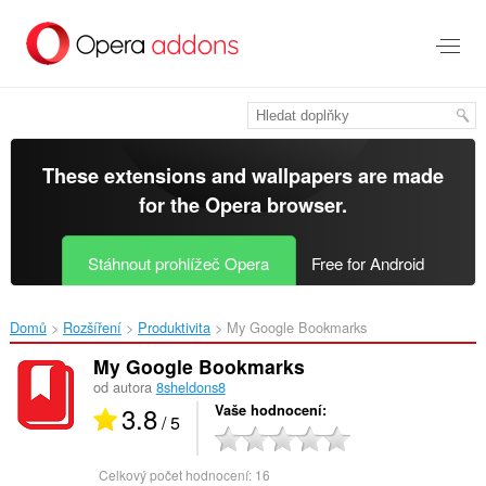
Přejít
přímo
na
hlavní
obsah
These extensions and wallpapers are made
for the
Opera browser
.
Stáhnout prohlížeč Opera
Free for Android
Domů
Rozšíření
Produktivita
My Google Bookmarks‎
My Google Bookmarks
od autora
8sheldons8
3.8
Vaše hodnocení
/ 5
Celkový počet hodnocení:
16