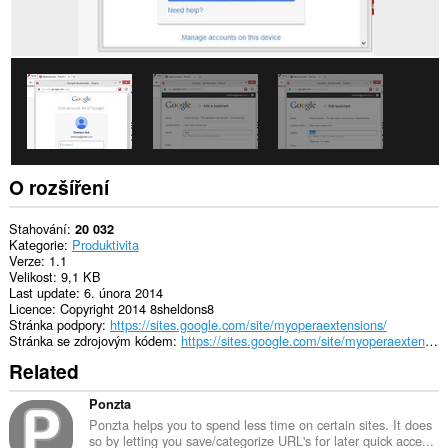
O rozšíření
Stahování
20 032
Kategorie
Produktivita
Verze
1.1
Velikost
9,1 KB
Last update
6. února 2014
Licence
Copyright 2014 8sheldons8
Stránka podpory
https://sites.google.com/site/myoperaextensions/
Stránka se zdrojovým kódem
https://sites.google.com/site/myoperaextensions/documents/source
Related
Ponzta
Ponzta helps you to spend less time on certain sites. It does
so by letting you save/categorize URL's for later quick acce...