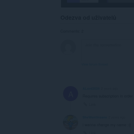
other
installed
extensions
and
Odezva od uživatelů
web
pages
to
Comments: 2
communicate
with
this
extension.
View forum thread
ALord2024
2 years ago
A
Requires subscription in orde
Link
SheWentInsane
2 years ago
i wanna change my name :((
Link