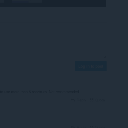
Log in to post
r to use more than 5 shortcuts. Not recommended.
Reply
Quote
Reply
Quote