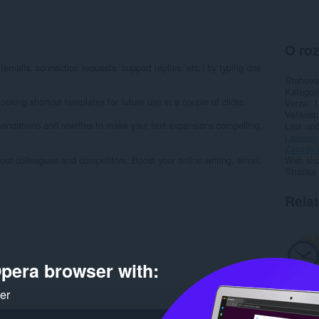
O roz
emails, connection requests, support replies, etc.) by typing one
Stahová
Kategor
looking shortcut templates for future use in a couple of clicks.
Verze
1
Velikost
ndations and rewrites to make your text expansions compelling,
Last up
Licence
Zásady 
our colleagues and competitors. Boost your online writing, email,
Web slu
Stránka
Rela
pera browser with:
ker