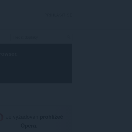
PŘIHLÁSIT SE
rowser
.
Je vyžadován
prohlížeč
Opera
.