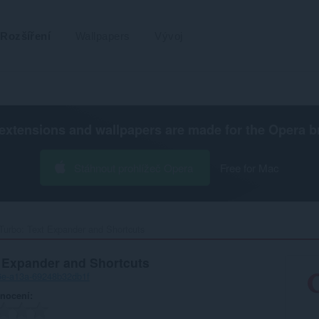
Rozšíření
Wallpapers
Vývoj
extensions and wallpapers are made for the
Opera b
Stáhnout prohlížeč Opera
Free for Mac
 Turbo: Text Expander and Shortcuts‎
t Expander and Shortcuts
6e-a13a-69248b32db1f
nocení