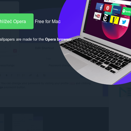
hlížeč Opera
Free for Mac
llpapers are made for the
Opera browser
.