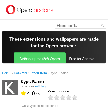
Přejít
přímo
na
hlavní
obsah
These extensions and wallpapers are made
for the
Opera browser
.
Stáhnout prohlížeč Opera
Free for Android
Domů
Rozšíření
Produktivita
Курс Валют‎
Курс Валют
od autora
softblog
4.0
Vaše hodnocení
/ 5
Celkový počet hodnocení:
4