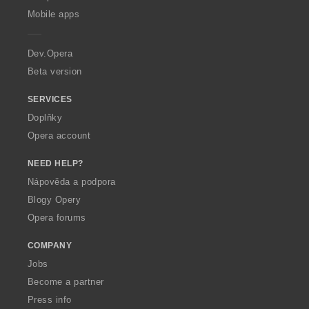
p
Mobile apps
e
r
a
Dev.Opera
Beta version
SERVICES
Doplňky
Opera account
NEED HELP?
Nápověda a podpora
Blogy Opery
Opera forums
COMPANY
Jobs
Become a partner
Press info