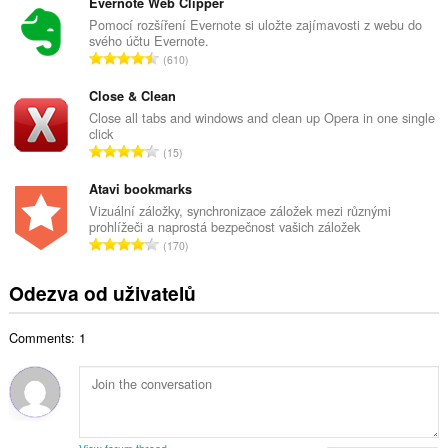
l
Evernote Web Clipper
p
k
Pomocí rozšíření Evernote si uložte zajímavosti z webu do
o
svého účtu Evernote.
o
č
C
610
v
e
e
ý
t
l
Close & Clean
p
h
k
Close all tabs and windows and clean up Opera in one single
o
o
click
o
č
C
d
15
v
e
e
n
ý
t
l
Atavi bookmarks
o
p
h
k
c
Vizuální záložky, synchronizace záložek mezi různými
o
o
prohlížeči a naprostá bezpečnost vašich záložek
o
e
č
C
d
170
v
n
e
e
n
ý
í
t
l
o
Odezva od uživatelů
p
:
h
k
c
o
o
o
e
č
d
Comments: 1
v
n
e
n
ý
í
t
o
p
:
h
c
o
o
e
č
d
n
e