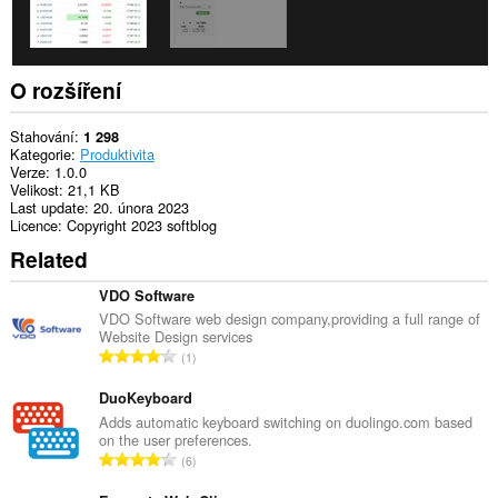
O rozšíření
Stahování
1 298
Kategorie
Produktivita
Verze
1.0.0
Velikost
21,1 KB
Last update
20. února 2023
Licence
Copyright 2023 softblog
Related
VDO Software
VDO Software web design company,providing a full range of
Website Design services
C
1
e
l
DuoKeyboard
k
Adds automatic keyboard switching on duolingo.com based
on the user preferences.
o
C
6
v
e
ý