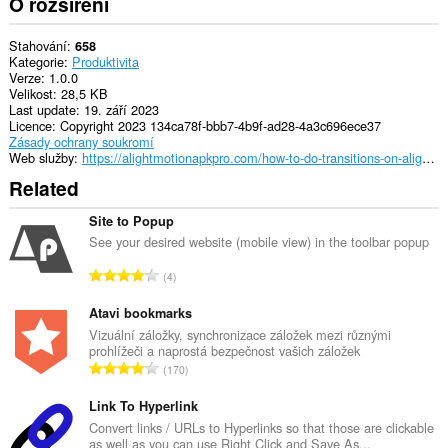
O rozšíření
Stahování
658
Kategorie
Produktivita
Verze
1.0.0
Velikost
28,5 KB
Last update
19. září 2023
Licence
Copyright 2023 134ca78f-bbb7-4b9f-ad28-4a3c696ece37
Zásady ochrany soukromí
Web služby
https://alightmotionapkpro.com/how-to-do-transitions-on-alight-motion/
Related
Site to Popup
See your desired website (mobile view) in the toolbar popup
C
4
e
l
Atavi bookmarks
k
Vizuální záložky, synchronizace záložek mezi různými
prohlížeči a naprostá bezpečnost vašich záložek
o
C
170
v
e
ý
l
Link To Hyperlink
p
k
Convert links / URLs to Hyperlinks so that those are clickable
o
as well as you can use Right Click and Save As...
o