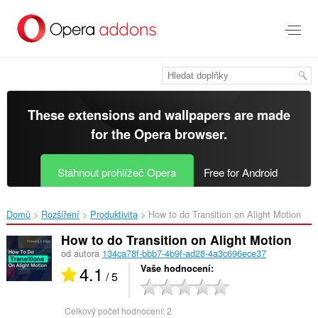
Přejít
přímo
na
hlavní
obsah
These extensions and wallpapers are made
for the
Opera browser
.
Stáhnout prohlížeč Opera
Free for Android
Domů
Rozšíření
Produktivita
How to do Transition on Alight Motion‎
How to do Transition on Alight Motion
od autora
134ca78f-bbb7-4b9f-ad28-4a3c696ece37
4.1
Vaše hodnocení
/ 5
Celkový počet hodnocení:
2