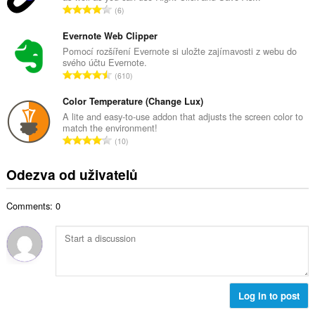
č
C
6
v
e
e
ý
t
l
Evernote Web Clipper
p
h
k
Pomocí rozšíření Evernote si uložte zajímavosti z webu do
o
o
svého účtu Evernote.
o
č
C
d
610
v
e
e
n
ý
t
l
Color Temperature (Change Lux)
o
p
h
k
c
A lite and easy-to-use addon that adjusts the screen color to
o
o
match the environment!
o
e
č
C
d
10
v
n
e
e
n
ý
í
t
l
o
Odezva od uživatelů
p
:
h
k
c
o
o
o
e
č
d
Comments: 0
v
n
e
n
ý
í
t
o
p
:
h
c
o
o
e
č
d
n
e
n
í
t
Log in to post
o
:
h
c