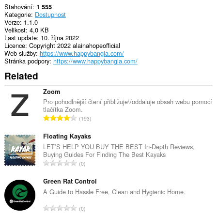
Stahování
1 555
Kategorie
Dostupnost
Verze
1.1.0
Velikost
4,0 KB
Last update
10. října 2022
Licence
Copyright 2022 alainahopeofficial
Web služby
https://www.happybangla.com/
Stránka podpory
https://www.happybangla.com/
Related
Zoom
Pro pohodlnější čtení přibližuje\/oddaluje obsah webu pomocí
tlačítka Zoom.
C
193
e
l
Floating Kayaks
k
LET’S HELP YOU BUY THE BEST In-Depth Reviews,
Buying Guides For Finding The Best Kayaks
o
C
0
v
e
ý
l
Green Rat Control
p
k
A Guide to Hassle Free, Clean and Hygienic Home.
o
o
č
C
0
v
e