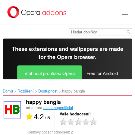
Přejít
přímo
na
hlavní
obsah
These extensions and wallpapers are made
for the
Opera browser
.
Stáhnout prohlížeč Opera
Free for Android
Domů
Rozšíření
Dostupnost
happy bangla‎
happy bangla
od autora
alainahopeofficial
4.2
Vaše hodnocení
/ 5
Celkový počet hodnocení:
2