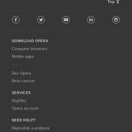
n
Top
í
F
:
Facebook
Twitter
Youtube
LinkedIn
Instag
o
l
l
o
DOWNLOAD OPERA
w
O
Computer browsers
p
Mobile apps
e
r
a
Dev.Opera
Beta version
SERVICES
Doplňky
Opera account
NEED HELP?
Nápověda a podpora