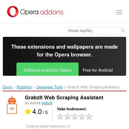
Přejít
přímo
na
hlavní
obsah
These extensions and wallpapers are made
for the
Opera browser
.
Stáhnout prohlížeč Opera
Free for Android
Domů
Rozšíření
Developer Tools
GrabzIt Web Scraping Assistant‎
GrabzIt Web Scraping Assistant
od autora
grabzit
4.0
Vaše hodnocení
/ 5
Celkový počet hodnocení:
2