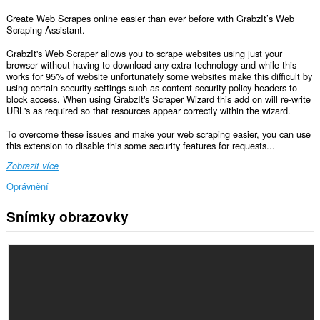
Create Web Scrapes online easier than ever before with GrabzIt’s Web
Scraping Assistant.
GrabzIt's Web Scraper allows you to scrape websites using just your
browser without having to download any extra technology and while this
works for 95% of website unfortunately some websites make this difficult by
using certain security settings such as content-security-policy headers to
block access. When using GrabzIt's Scraper Wizard this add on will re-write
URL's as required so that resources appear correctly within the wizard.
To overcome these issues and make your web scraping easier, you can use
this extension to disable this some security features for requests...
Zobrazit více
Oprávnění
Snímky obrazovky
Toto
rozšíření
může
přistupovat
k
vašim
datům
na
všech