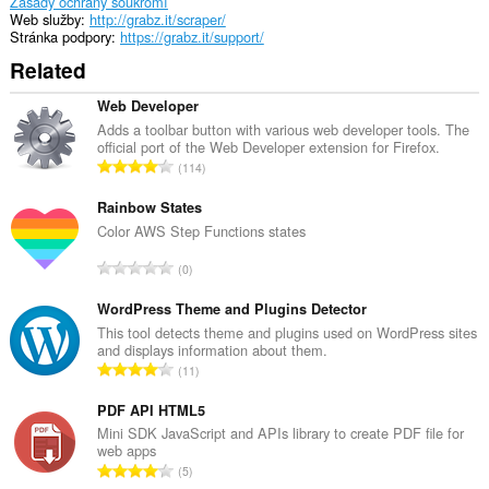
Toto
Zásady ochrany soukromí
rozšíření
Web služby
http://grabz.it/scraper/
může
Stránka podpory
https://grabz.it/support/
přistupovat
Related
k
vašim
listům
Web Developer
a
Adds a toolbar button with various web developer tools. The
aktivitám
official port of the Web Developer extension for Firefox.
při
C
114
prohlížení.
e
l
Rainbow States
k
Color AWS Step Functions states
o
C
0
v
e
ý
l
WordPress Theme and Plugins Detector
p
k
This tool detects theme and plugins used on WordPress sites
o
and displays information about them.
o
č
C
11
v
e
e
ý
t
l
PDF API HTML5
p
h
k
Mini SDK JavaScript and APIs library to create PDF file for
o
o
web apps
o
č
C
d
5
v
e