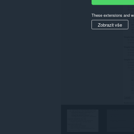
všech
webech.
These extensions and wa
Zobrazit vše