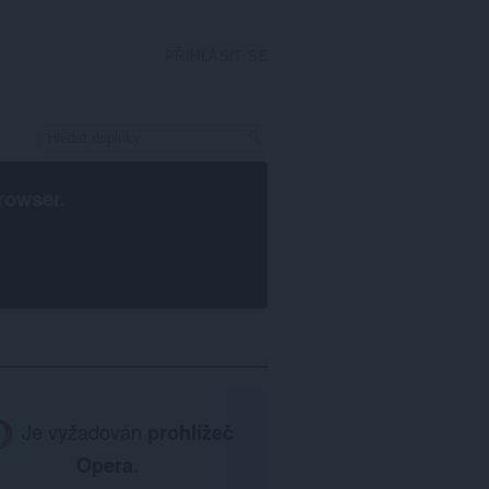
PŘIHLÁSIT SE
rowser
.
Je vyžadován
prohlížeč
Opera
.