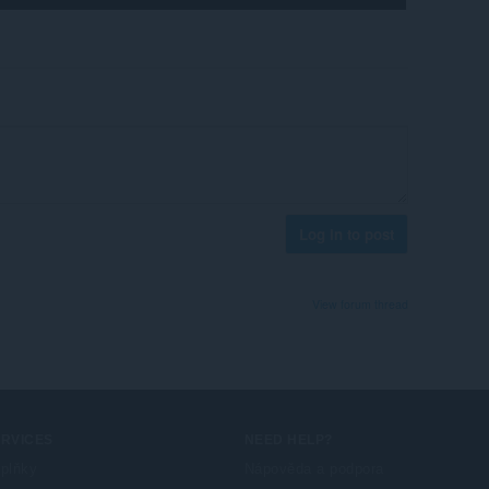
Log in to post
View forum thread
ERVICES
NEED HELP?
plňky
Nápověda a podpora