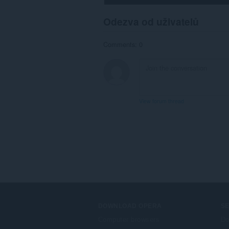
Odezva od uživatelů
Comments: 0
View forum thread
DOWNLOAD OPERA
S
Computer browsers
Do