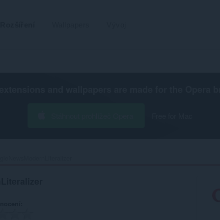
Rozšíření
Wallpapers
Vývoj
extensions and wallpapers are made for the
Opera b
Stáhnout prohlížeč Opera
Free for Mac
gleNewsModernLiteralizer‎
iteralizer
nocení