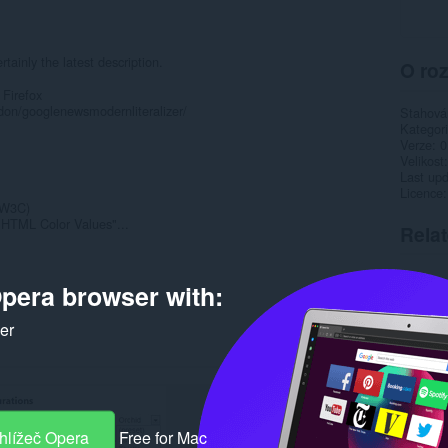
tainly the latest description.
O roz
 Firefox
ddon/googlenewsmodernliteralizer/
Stahová
Kategor
Verze
0
Velikost
Last up
Licence
 W3C)
"HTML Color Values"...
Rela
pera browser with:
ker
hlížeč Opera
Free for Mac