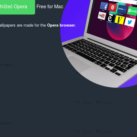
hlížeč Opera
Free for Mac
llpapers are made for the
Opera browser
.
Log in to post
le issue
Reply
Quote
Reply
Quote
налоги
Reply
Quote