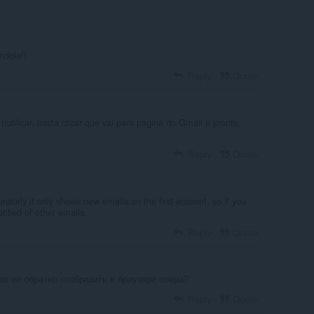
ndola!!
Reply
Quote
tificar, basta clicar que vai para página do Gmail e pronto.
Reply
Quote
nately it only shows new emails on the first account, so if you
tified of other emails.
Reply
Quote
как ее обратно отобразить в браузере опера?
Reply
Quote