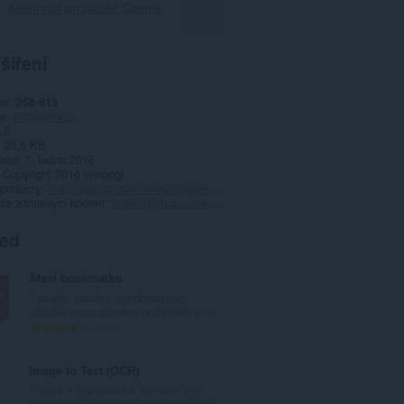
Stáhnout prohlížeč Opera
šíření
ní
258 613
ie
Produktivita
.2
20,5 KB
date
7. ledna 2016
Copyright 2016 linepogl
 podpory
https://github.com/linepogl/opera-gmail/issues
 se zdrojovým kódem
https://github.com/linepogl/opera-gmail
ted
Atavi bookmarks
Vizuální záložky, synchronizace
záložek mezi různými prohlížeči a n...
C
170
e
l
Image to Text (OCR)
k
Rychlá a jednoduchá aplikace pro
o
skenování dokumentů s vysoce kval...