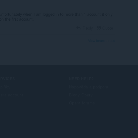
unfortunately when I am logged in to more than 1 account it only
n the first account.
Reply
Quote
View forum thread
ERVICES
NEED HELP?
plňky
Nápověda a podpora
era account
Blogy Opery
Opera forums