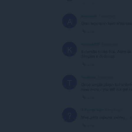
Link
alvaroasis
3 years ago
A
Gran extensión llevo años usa
Link
kurosaki225
5 years ago
K
Extensão muito boa. Além de no
Simples e dinâmico.
Link
termitoss
5 years ago
T
Good simple plugin but unfortu
have more - you will not get no
Link
A Former User
6 years ago
?
Мне дети скрыли кнопку... 
Link