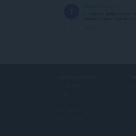
termitoss
6 years ago
T
Simple and useful extension, 
notifies me about new emails o
Link
DOWNLOAD OPERA
S
Computer browsers
Do
Mobile apps
Op
Dev.Opera
Beta version
F