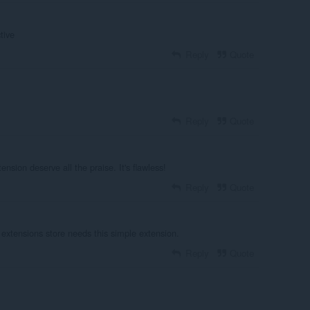
tive
Reply
Quote
Reply
Quote
nsion deserve all the praise. It's flawless!
Reply
Quote
 extensions store needs this simple extension.
Reply
Quote