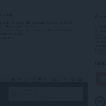
1
ail account:
O roz
l pick the inbox of the user currently logged in Gmail.
d on the extension button.
Stahová
tton will display a brief summary of the unread e-mails
Kategor
ication is shown.
Verze
1
 a new tab.
Velikost
Last up
Licence
Stránka
Stránka
Rela