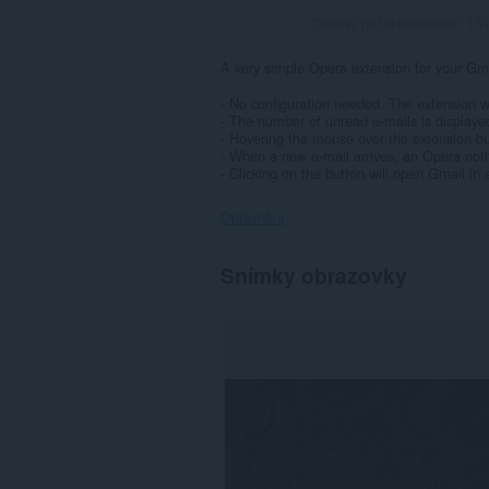
Celkový počet hodnocení:
15
A very simple Opera extension for your Gm
- No configuration needed. The extension wil
- The number of unread e-mails is displaye
- Hovering the mouse over the extension bu
- When a new e-mail arrives, an Opera notif
- Clicking on the button will open Gmail in
Oprávnění
Toto
Snímky obrazovky
rozšíření
může
přistupovat
k
vašim
datům
na
některých
webech.
This
extension