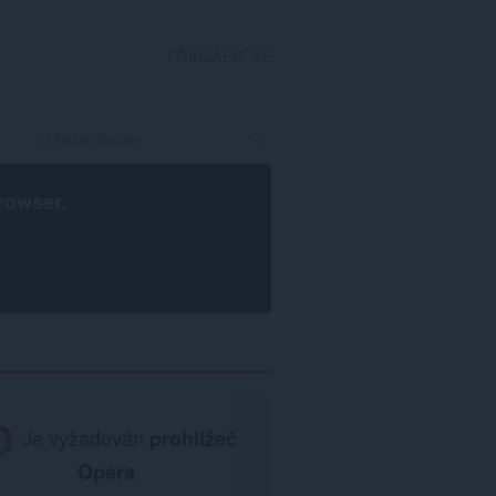
PŘIHLÁSIT SE
rowser
.
Je vyžadován
prohlížeč
Opera
.