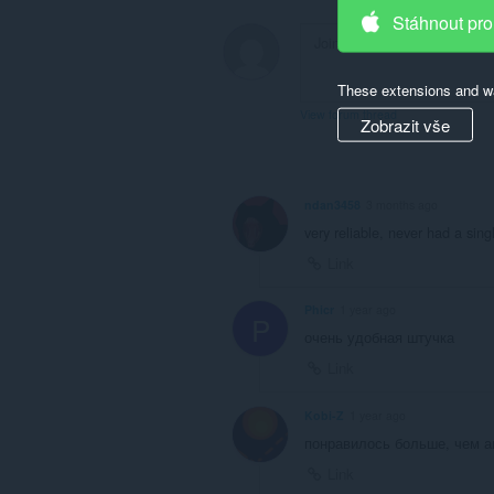
Stáhnout pro
These extensions and wa
View forum thread
Zobrazit vše
ndan3458
3 months ago
very reliable, never had a sing
Link
Phicr
1 year ago
P
очень удобная штучка
Link
Kobi-Z
1 year ago
понравилось больше, чем а
Link