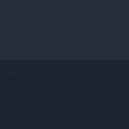
COMPANY
Jobs
Become a partner
Press info
Contact us
O společnosti Opera