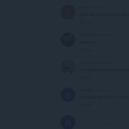
Ondr
1 year ago
great add, simple but yet effec
Link
CosyPillow
2 years ago
works cool
Link
aIrenanam
2 years ago
The developers behind this exte
Link
Seba983
2 years ago
S
Still works wonderful, Chrome
Link
RobinRPV
3 years ago
R
This post is deleted!