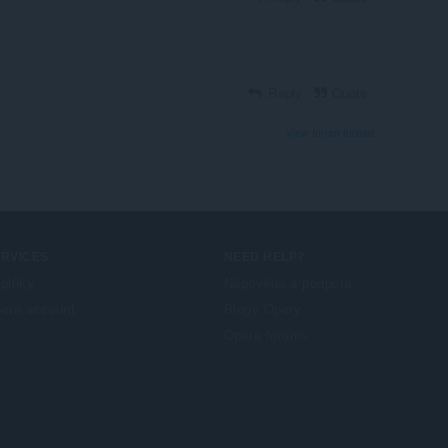
Reply
Quote
View forum thread
ERVICES
NEED HELP?
plňky
Nápověda a podpora
era account
Blogy Opery
Opera forums