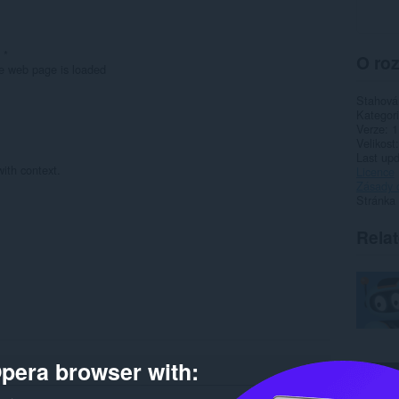
 *
O roz
e web page is loaded
Stahová
Kategor
Verze
1
Velikost
Last up
with context.
Licence
Zásady 
Stránka
Rela
pera browser with: