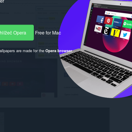
ker
hlížeč Opera
Free for Mac
llpapers are made for the
Opera browser
.