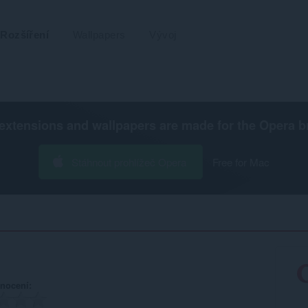
Rozšíření
Wallpapers
Vývoj
extensions and wallpapers are made for the
Opera b
Stáhnout prohlížeč Opera
Free for Mac
nocení