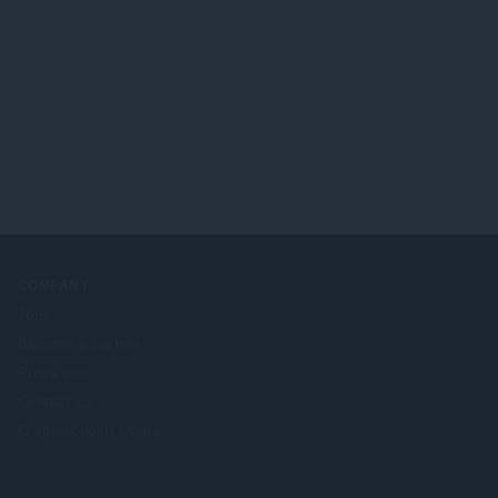
COMPANY
Jobs
Become a partner
Press info
Contact us
O společnosti Opera