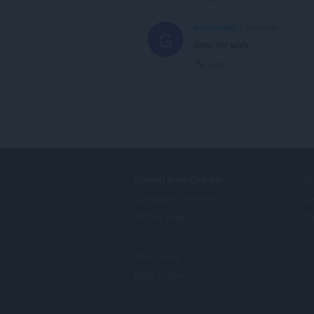
greatrashid
3 years ago
G
does not work
Link
DOWNLOAD OPERA
S
Computer browsers
Do
Mobile apps
Op
Dev.Opera
Beta version
F