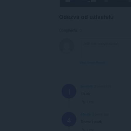
Odezva od uživatelů
Comments: 3
View forum thread
Iandolly
2 years ago
I
it's ok
Link
44nalo
2 years ago
4
Doesn't work
Link