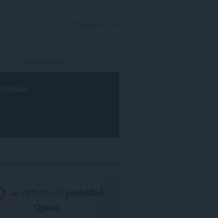
PŘIHLÁSIT SE
rowser
.
Je vyžadován
prohlížeč
Opera
.