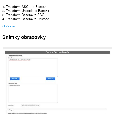
1. Transform ASCII to Base64
2. Transform Unicode to Base64
3. Transform Base64 to ASCII
4. Transform Base64 to Unicode
Oprávnění
Snímky obrazovky
Toto
rozšíření
může
přistupovat
k
vašim
datům
na
některých
webech.
Toto
rozšíření
může
přistupovat
k
vašim
listům
a