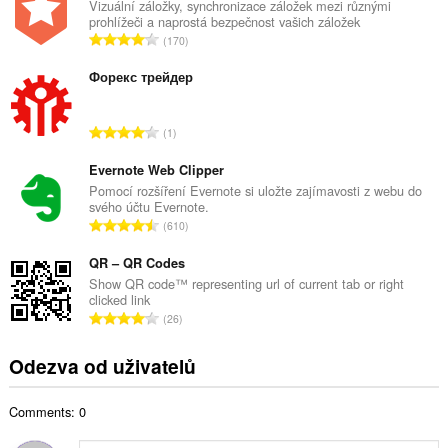
k
Vizuální záložky, synchronizace záložek mezi různými
prohlížeči a naprostá bezpečnost vašich záložek
o
C
170
v
e
ý
l
Форекс трейдер
p
k
o
o
č
C
1
v
e
e
ý
t
l
Evernote Web Clipper
p
h
k
Pomocí rozšíření Evernote si uložte zajímavosti z webu do
o
o
svého účtu Evernote.
o
č
C
d
610
v
e
e
n
ý
t
l
QR – QR Codes
o
p
h
k
c
Show QR code™ representing url of current tab or right
o
o
clicked link
o
e
č
C
d
26
v
n
e
e
n
ý
í
t
l
o
Odezva od uživatelů
p
:
h
k
c
o
o
o
e
č
d
Comments: 0
v
n
e
n
ý
í
t