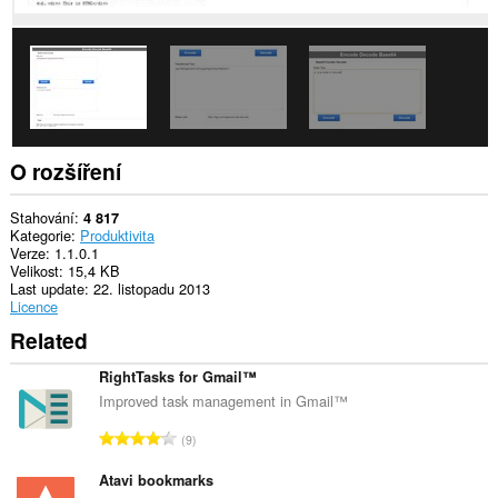
aktivitám
při
prohlížení.
This
extension
can
store
an
unlimited
O rozšíření
amount
of
client-
Stahování
4 817
side
Kategorie
Produktivita
data.
Verze
1.1.0.1
Velikost
15,4 KB
Last update
22. listopadu 2013
Licence
Related
RightTasks for Gmail™
Improved task management in Gmail™
C
9
e
l
Atavi bookmarks