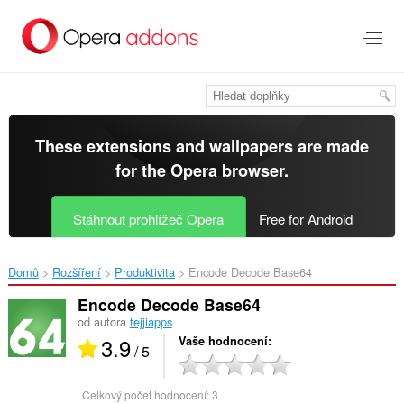
Přejít
přímo
na
hlavní
obsah
These extensions and wallpapers are made
for the
Opera browser
.
Stáhnout prohlížeč Opera
Free for Android
Domů
Rozšíření
Produktivita
Encode Decode Base64‎
Encode Decode Base64
od autora
tejjiapps
3.9
Vaše hodnocení
/ 5
Celkový počet hodnocení:
3