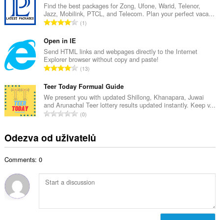
k
Find the best packages for Zong, Ufone, Warid, Telenor,
o
Jazz, Mobilink, PTCL, and Telecom. Plan your perfect vaca...
o
č
C
1
v
e
e
ý
t
l
Open in IE
p
h
k
Send HTML links and webpages directly to the Internet
o
o
Explorer browser without copy and paste!
o
č
C
d
13
v
e
e
n
ý
t
l
Teer Today Formual Guide
o
p
h
k
c
We present you with updated Shillong, Khanapara, Juwai
o
o
and Arunachal Teer lottery results updated instantly. Keep v...
o
e
č
C
d
0
v
n
e
e
n
ý
í
t
l
o
Odezva od uživatelů
p
:
h
k
c
o
o
o
e
č
d
Comments: 0
v
n
e
n
ý
í
t
o
p
:
h
c
o
o
e
č
d
n
e
n
í