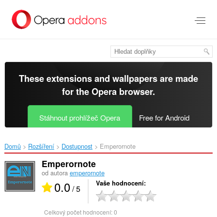
Přejít
přímo
na
hlavní
obsah
These extensions and wallpapers are made
for the
Opera browser
.
Stáhnout prohlížeč Opera
Free for Android
Domů
Rozšíření
Dostupnost
Emperornote‎
Emperornote
od autora
emperornote
0.0
Vaše hodnocení
/ 5
Celkový počet hodnocení:
0