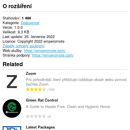
O rozšíření
Stahování
1 486
Kategorie
Dostupnost
Verze
1.0.0
Velikost
9,3 KB
Last update
25. července 2022
Licence
Copyright 2022 emperornote
Zásady ochrany soukromí
Web služby
https://emperornote.com/
Stránka podpory
https://emperornote.com/
Related
Zoom
Pro pohodlnější čtení přibližuje\/oddaluje obsah webu pomocí
tlačítka Zoom.
C
193
e
l
Green Rat Control
k
A Guide to Hassle Free, Clean and Hygienic Home.
o
C
0
v
e
ý
l
Latest Packages
p