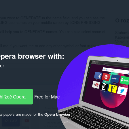
ou want to GENERATE in the name field, and you can see the
O roz
the PUBG usernames on your mobile screen by LONG-PRESSING
 will help you to GENERATE names. You can also select some of
Stahová
Kategor
Verze
1
me if you want me to add any other symbol or font in the list.
Velikost
Last up
pera browser with:
Licence
Zásady 
Web slu
ker
Stránka
Rela
hlížeč Opera
Free for Mac
llpapers are made for the
Opera browser
.