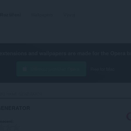
Rozšíření
Wallpapers
Vývoj
extensions and wallpapers are made for the
Opera b
Stáhnout prohlížeč Opera
Free for Mac
PUBG NAME GENERATOR‎
 GENERATOR
nocení