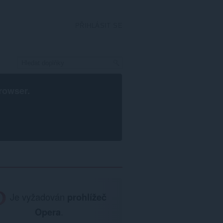
PŘIHLÁSIT SE
rowser
.
Je vyžadován
prohlížeč
Opera
.