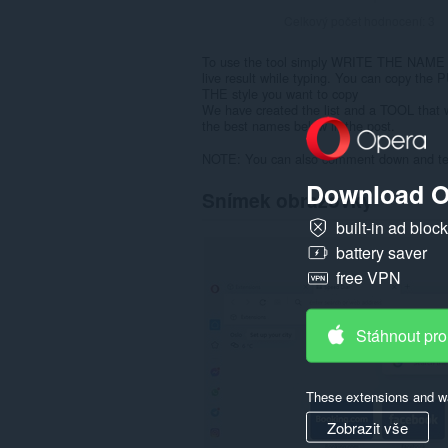
Celkový počet hodnocení:
3
To use the tool simply WRITE THE NAME y
live result while typing. You can copy 
THE style you want to copy
We have created the list and a TOOL that
the best names below in the post.
NOTE: You can also comment down and tell 
Download O
Snímek obrazovky
built-in ad bloc
battery saver
free VPN
Stáhnout pro
These extensions and wa
Zobrazit vše