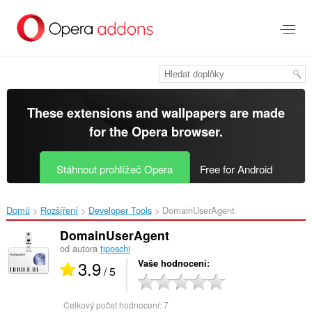
Přejít
přímo
na
hlavní
obsah
These extensions and wallpapers are made
for the
Opera browser
.
Stáhnout prohlížeč Opera
Free for Android
Domů
Rozšíření
Developer Tools
DomainUserAgent‎
DomainUserAgent
od autora
tiposchi
3.9
Vaše hodnocení
/ 5
Celkový počet hodnocení:
7