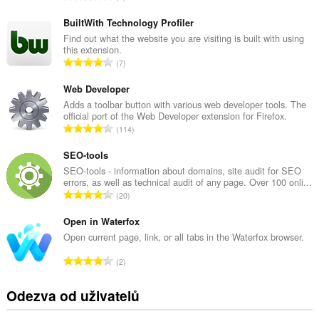
e
l
BuiltWith Technology Profiler
k
Find out what the website you are visiting is built with using
this extension.
o
C
7
v
e
ý
l
Web Developer
p
k
Adds a toolbar button with various web developer tools. The
o
official port of the Web Developer extension for Firefox.
o
č
C
114
v
e
e
ý
t
l
SEO-tools
p
h
k
SEO-tools - information about domains, site audit for SEO
o
o
errors, as well as technical audit of any page. Over 100 onli...
o
č
C
d
20
v
e
e
n
ý
t
l
Open in Waterfox
o
p
h
k
c
Open current page, link, or all tabs in the Waterfox browser.
o
o
o
e
č
C
d
2
v
n
e
e
n
ý
í
t
l
o
Odezva od uživatelů
p
:
h
k
c
o
o
o
e