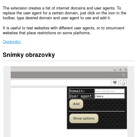
The extension creates a list of internet domains and user agents. To
replace the user agent for a certain domain, just click on the icon in the
toolbar, type desired domain and user agent to use and add it.
It is useful to test websites with different user agents, or to circumvent
websites that place restrictions on some platforms.
Oprávnění
Snímky obrazovky
Toto
rozšíření
může
přistupovat
k
vašim
datům
na
všech
webech.