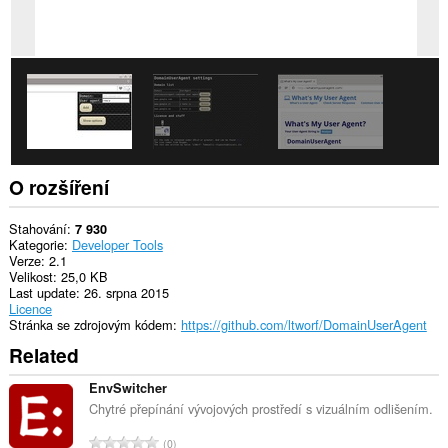
O rozšíření
Stahování
7 930
Kategorie
Developer Tools
Verze
2.1
Velikost
25,0 KB
Last update
26. srpna 2015
Licence
Stránka se zdrojovým kódem
https://github.com/ltworf/DomainUserAgent
Related
EnvSwitcher
Chytré přepínání vývojových prostředí s vizuálním odlišením.
C
0