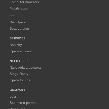
O
Computer browsers
p
Mobile apps
e
r
a
Dev.Opera
Beta version
SERVICES
Doplňky
Opera account
NEED HELP?
Nápověda a podpora
Blogy Opery
Opera forums
COMPANY
Jobs
Become a partner