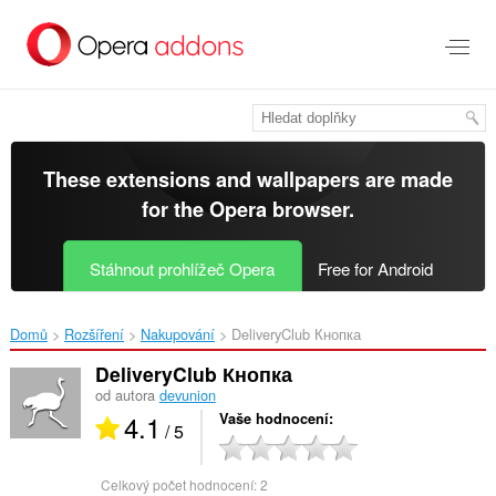
Přejít
přímo
na
hlavní
obsah
These extensions and wallpapers are made
for the
Opera browser
.
Stáhnout prohlížeč Opera
Free for Android
Domů
Rozšíření
Nakupování
DeliveryClub Кнопка‎
DeliveryClub Кнопка
od autora
devunion
4.1
Vaše hodnocení
/ 5
Celkový počet hodnocení:
2