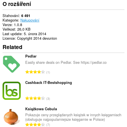
prohlížení.
O rozšíření
Stahování
6 491
Kategorie
Nakupování
Verze
1.0.8
Velikost
26,0 KB
Last update
5. února 2014
Licence
Copyright 2014 devunion
Related
Pedlar
Easily share deals on Pedlar. See https://pedlar.co
C
1
e
l
Cashback IT-Bestshopping
k
o
C
3
v
e
ý
l
Książkowa Cebula
p
k
Pokazuje ceny przeglądanych książek w innych księgarniach
o
(obsługuje najpopularniejsze księgarnie w Polsce)
o
č
C
7
v