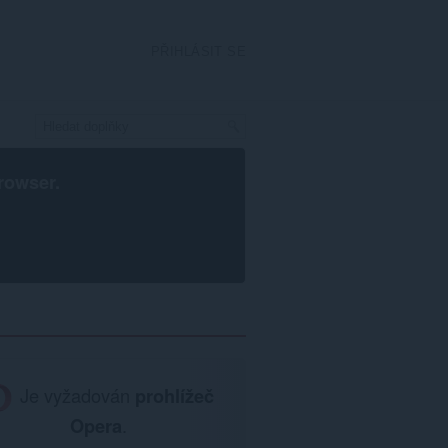
PŘIHLÁSIT SE
rowser
.
Je vyžadován
prohlížeč
Opera
.