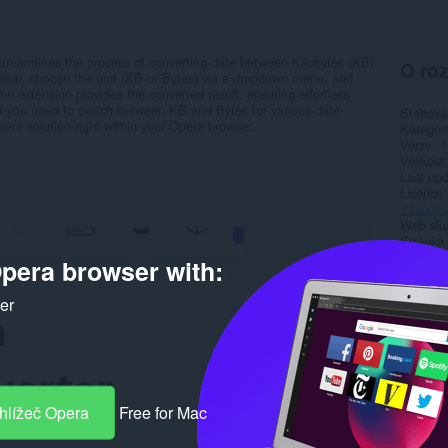
treamlines the process of converting data between Kilobytes (KB)
O roz
value, choose the unit (KB or Bytes) via a dropdown menu, and
 the extension provides the converted result, ensuring effortless
er you need to switch between KB and Bytes for various data-
Stahová
nient solution right within your Opera browser.
Kategor
Verze
1
Velikost
Last up
Licence
Zásady 
Web slu
Stránka
pera browser with:
Rela
ker
hlížeč Opera
Free for Mac