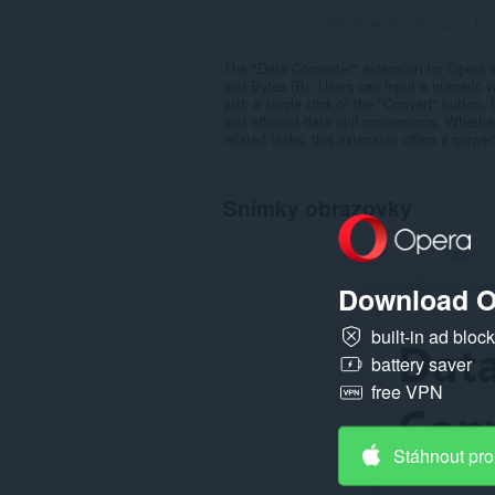
Celkový počet hodnocení:
1
The "Data Converter" extension for Opera s
and Bytes (B). Users can input a numeric 
with a single click of the "Convert" button,
and efficient data unit conversions. Wheth
related tasks, this extension offers a conve
Snímky obrazovky
Download O
built-in ad bloc
battery saver
free VPN
Stáhnout pro