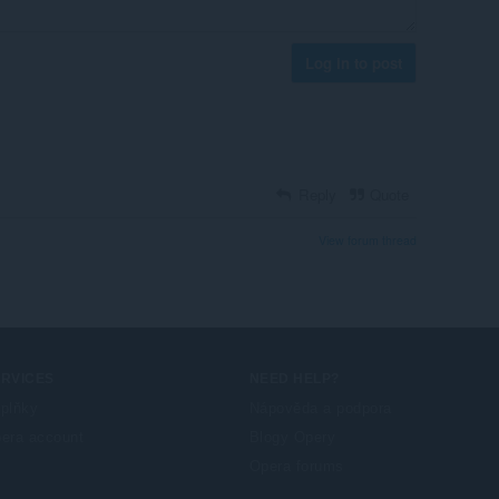
Log in to post
Reply
Quote
View forum thread
ERVICES
NEED HELP?
plňky
Nápověda a podpora
era account
Blogy Opery
Opera forums