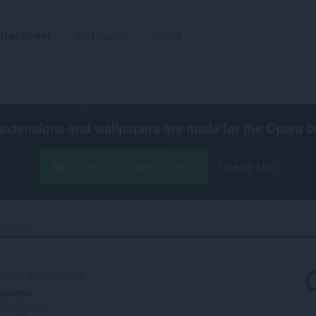
Rozšíření
Wallpapers
Vývoj
extensions and wallpapers are made for the
Opera b
Stáhnout prohlížeč Opera
Free for Mac
verter‎
0-8411-3da03cc3137c
nocení