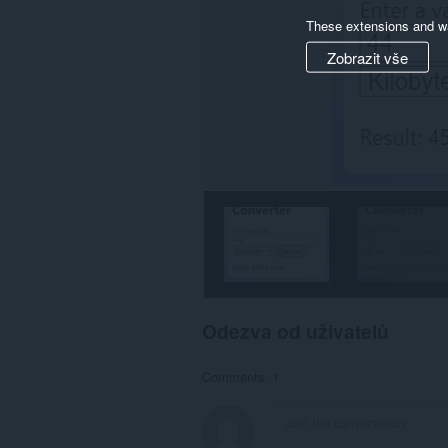
These extensions and wa
Zobrazit vše
Odezva od uživatelů
Comments: 1