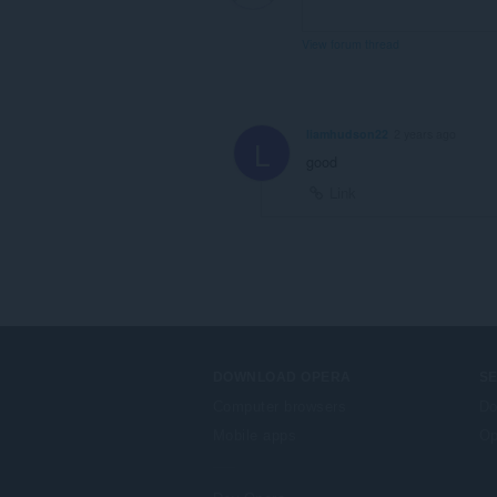
View forum thread
liamhudson22
2 years ago
L
good
Link
DOWNLOAD OPERA
S
Computer browsers
Do
Mobile apps
Op