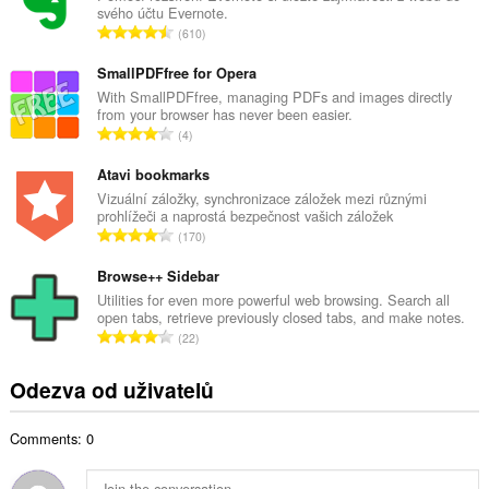
svého účtu Evernote.
o
C
610
v
e
ý
l
SmallPDFfree for Opera
p
k
With SmallPDFfree, managing PDFs and images directly
o
from your browser has never been easier.
o
č
C
4
v
e
e
ý
t
l
Atavi bookmarks
p
h
k
Vizuální záložky, synchronizace záložek mezi různými
o
o
prohlížeči a naprostá bezpečnost vašich záložek
o
č
C
d
170
v
e
e
n
ý
t
l
Browse++ Sidebar
o
p
h
k
c
Utilities for even more powerful web browsing. Search all
o
o
open tabs, retrieve previously closed tabs, and make notes.
o
e
č
C
d
22
v
n
e
e
n
ý
í
t
l
o
Odezva od uživatelů
p
:
h
k
c
o
o
o
e
č
d
Comments: 0
v
n
e
n
ý
í
t
o
p