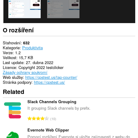
O rozšíření
Stahování
632
Kategorie
Produktivita
Verze
1.2
Velikost
15,7 KB
Last update
27. dubna 2022
Licence
Copyright 2022 testclicker
Zásady ochrany soukromí
Web služby
https://cpstest.us/tap-counter/
Stránka podpory
https://cpstest.us/
Related
Slack Channels Grouping
It grouping Slack channels by prefix.
C
10
e
l
Evernote Web Clipper
k
Pomocí rozšíření Evernote si uložte zajímavosti z webu do