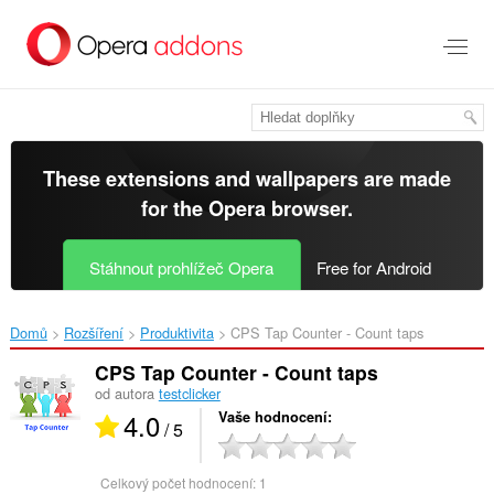
Přejít
přímo
na
hlavní
obsah
These extensions and wallpapers are made
for the
Opera browser
.
Stáhnout prohlížeč Opera
Free for Android
Domů
Rozšíření
Produktivita
CPS Tap Counter - Count taps‎
CPS Tap Counter - Count taps
od autora
testclicker
4.0
Vaše hodnocení
/ 5
Celkový počet hodnocení:
1