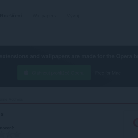
Rozšíření
Wallpapers
Vývoj
extensions and wallpapers are made for the
Opera b
Stáhnout prohlížeč Opera
Free for Mac
ame Address‎
ss
nocení