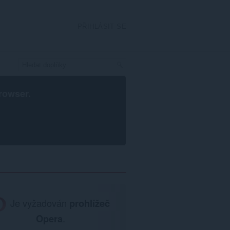
PŘIHLÁSIT SE
rowser
.
Je vyžadován
prohlížeč
Opera
.