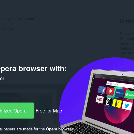
 the system clipboard.
O roz
c Opera.
Stahová
Kategor
Verze
1
Velikost
Last up
Licence
Stránka
pera browser with:
Rela
ker
hlížeč Opera
Free for Mac
llpapers are made for the
Opera browser
.