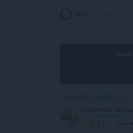
Přejít
přímo
na
hlavní
obsah
These 
Domů
Rozšíření
Produktivita
Copy Fr
Copy Frame Addre
od autora
devocalypse
4.1
Vaše hod
/ 5