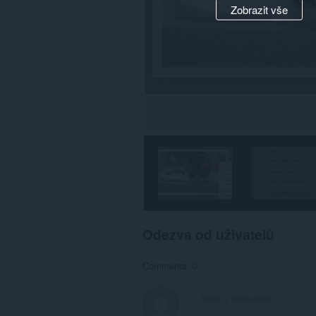
Zobrazit vše
Odezva od uživatelů
Comments: 0