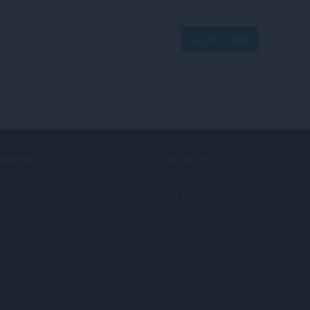
Log in to post
ERVICES
NEED HELP?
plňky
Nápověda a podpora
era account
Blogy Opery
Opera forums