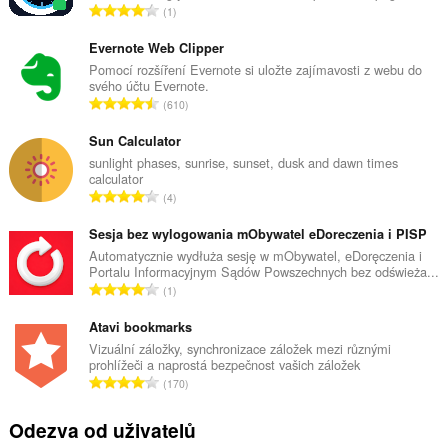
C
1
e
l
Evernote Web Clipper
k
Pomocí rozšíření Evernote si uložte zajímavosti z webu do
svého účtu Evernote.
o
C
610
v
e
ý
l
Sun Calculator
p
k
sunlight phases, sunrise, sunset, dusk and dawn times
o
calculator
o
č
C
4
v
e
e
ý
t
l
Sesja bez wylogowania mObywatel eDoreczenia i PISP
p
h
k
Automatycznie wydłuża sesję w mObywatel, eDoręczenia i
o
o
Portalu Informacyjnym Sądów Powszechnych bez odświeża...
o
č
C
d
1
v
e
e
n
ý
t
l
Atavi bookmarks
o
p
h
k
c
Vizuální záložky, synchronizace záložek mezi různými
o
o
prohlížeči a naprostá bezpečnost vašich záložek
o
e
č
C
d
170
v
n
e
e
n
ý
í
t
l
o
Odezva od uživatelů
p
:
h
k
c