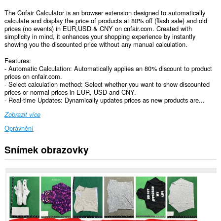
The Cnfair Calculator is an browser extension designed to automatically
calculate and display the price of products at 80% off (flash sale) and old
prices (no events) in EUR,USD & CNY on cnfair.com. Created with
simplicity in mind, it enhances your shopping experience by instantly
showing you the discounted price without any manual calculation.
Features:
- Automatic Calculation: Automatically applies an 80% discount to product
prices on cnfair.com.
- Select calculation method: Select whether you want to show discounted
prices or normal prices in EUR, USD and CNY.
- Real-time Updates: Dynamically updates prices as new products are...
Zobrazit více
Oprávnění
Snímek obrazovky
Toto
rozšíření
může
přistupovat
k
vašim
datům
na
některých
webech.