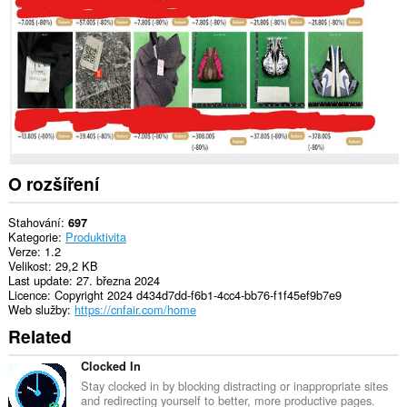
This
extension
can
create
rich
notifications
and
display
them
to
you
O rozšíření
in
the
system
Stahování
697
tray.
Kategorie
Produktivita
Verze
1.2
Velikost
29,2 KB
Last update
27. března 2024
Licence
Copyright 2024 d434d7dd-f6b1-4cc4-bb76-f1f45ef9b7e9
Web služby
https://cnfair.com/home
Related
Clocked In
Stay clocked in by blocking distracting or inappropriate sites
and redirecting yourself to better, more productive pages.