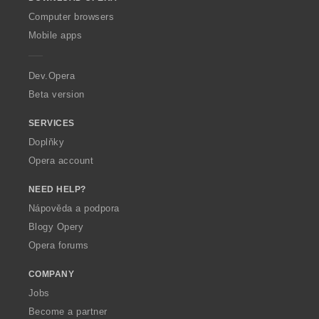
w
O
Computer browsers
p
Mobile apps
e
r
a
Dev.Opera
Beta version
SERVICES
Doplňky
Opera account
NEED HELP?
Nápověda a podpora
Blogy Opery
Opera forums
COMPANY
Jobs
Become a partner