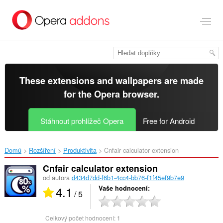
Přejít
přímo
na
hlavní
obsah
These extensions and wallpapers are made
for the
Opera browser
.
Stáhnout prohlížeč Opera
Free for Android
Domů
Rozšíření
Produktivita
Cnfair calculator extension‎
Cnfair calculator extension
od autora
d434d7dd-f6b1-4cc4-bb76-f1f45ef9b7e9
4.1
Vaše hodnocení
/ 5
Celkový počet hodnocení:
1