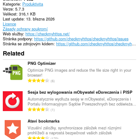
prohlížení.
Kategorie
Produktivita
Verze
5.7.3
Velikost
316,1 KB
Last update
13. března 2026
Licence
Zásady ochrany soukromí
Web služby
https://checkmyhttps.net/
Stránka podpory
https://github.com/checkmyhttps/checkmyhttps/issues
Stránka se zdrojovým kódem
https://github.com/checkmyhttps/checkmyhttps/tree/master/Chromium
Related
PNG Optimizer
Optimize PNG images and reduce the file size right in your
browser!
C
6
e
l
Sesja bez wylogowania mObywatel eDoreczenia i PISP
k
Automatycznie wydłuża sesję w mObywatel, eDoręczenia i
Portalu Informacyjnym Sądów Powszechnych bez odświeża...
o
C
1
v
e
ý
l
Atavi bookmarks
p
k
Vizuální záložky, synchronizace záložek mezi různými
o
prohlížeči a naprostá bezpečnost vašich záložek
o
č
C
170