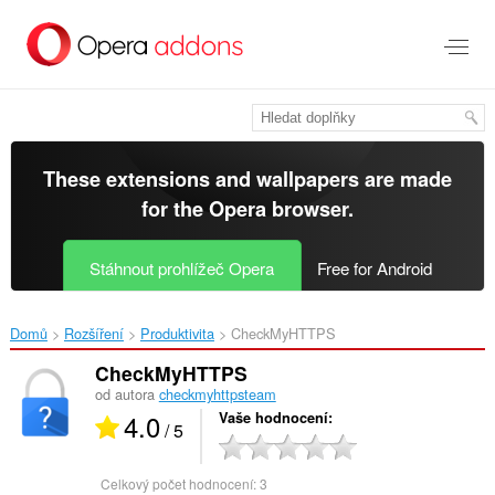
Přejít
přímo
na
hlavní
obsah
These extensions and wallpapers are made
for the
Opera browser
.
Stáhnout prohlížeč Opera
Free for Android
Domů
Rozšíření
Produktivita
CheckMyHTTPS‎
CheckMyHTTPS
od autora
checkmyhttpsteam
4.0
Vaše hodnocení
/ 5
Celkový počet hodnocení:
3