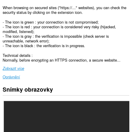
When browsing on secured sites ("https://..." websites), you can check the
security status by clicking on the extension icon.
- The icon is green : your connection is not compromised;
- The icon is red : your connection is considered very risky (hijacked,
modified, listened);
- The icon is gray : the verification is impossible (check server is
unreachable, network error);
- The icon is black : the verification is in progress.
Technical details :
Normally, before encrypting an HTTPS connection, a secure website...
Zobrazit více
Oprávnění
Snímky obrazovky
Toto
rozšíření
může
přistupovat
k
vašim
datům
na
všech