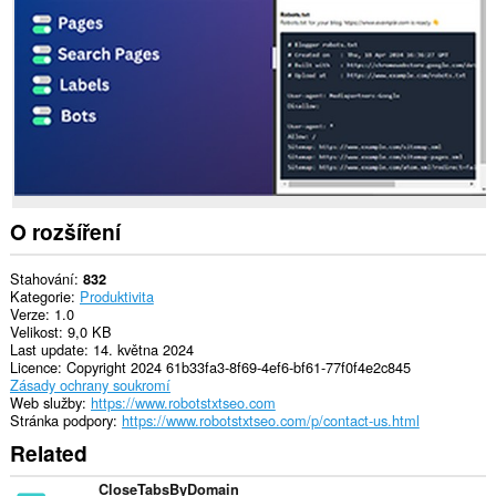
O rozšíření
Stahování
832
Kategorie
Produktivita
Verze
1.0
Velikost
9,0 KB
Last update
14. května 2024
Licence
Copyright 2024 61b33fa3-8f69-4ef6-bf61-77f0f4e2c845
Zásady ochrany soukromí
Web služby
https://www.robotstxtseo.com
Stránka podpory
https://www.robotstxtseo.com/p/contact-us.html
Related
CloseTabsByDomain