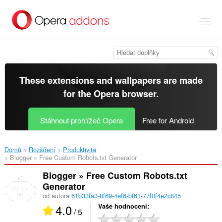
Přejít
přímo
na
hlavní
obsah
These extensions and wallpapers are made
for the
Opera browser
.
Stáhnout prohlížeč Opera
Free for Android
Domů
Rozšíření
Produktivita
Blogger » Free Custom Robots.txt Generator‎
Blogger » Free Custom Robots.txt
Generator
od autora
61b33fa3-8f69-4ef6-bf61-77f0f4e2c845
4.0
Vaše hodnocení
/ 5