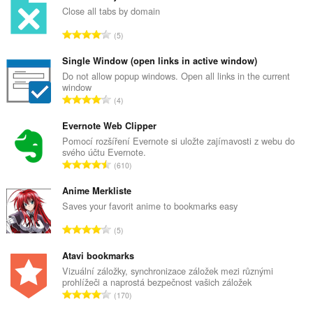
Close all tabs by domain
C
5
e
l
Single Window (open links in active window)
k
Do not allow popup windows. Open all links in the current
window
o
C
4
v
e
ý
l
Evernote Web Clipper
p
k
Pomocí rozšíření Evernote si uložte zajímavosti z webu do
o
svého účtu Evernote.
o
č
C
610
v
e
e
ý
t
l
Anime Merkliste
p
h
k
Saves your favorit anime to bookmarks easy
o
o
o
č
C
d
5
v
e
e
n
ý
t
l
Atavi bookmarks
o
p
h
k
c
Vizuální záložky, synchronizace záložek mezi různými
o
o
prohlížeči a naprostá bezpečnost vašich záložek
o
e
č
C
d
170
v
n
e
e
n
ý