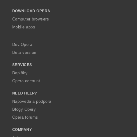
l
o
DOWNLOAD OPERA
w
O
Computer browsers
p
Mobile apps
e
r
a
Dev.Opera
Beta version
SERVICES
Doplňky
Opera account
NEED HELP?
Nápověda a podpora
Blogy Opery
Opera forums
COMPANY