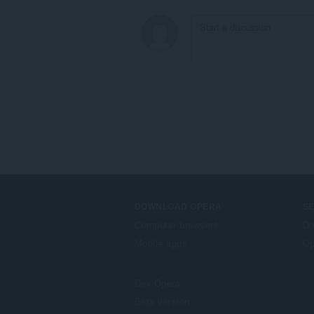
aktivitám
při
prohlížení.
DOWNLOAD OPERA
S
Computer browsers
Do
Mobile apps
Op
Dev.Opera
Beta version