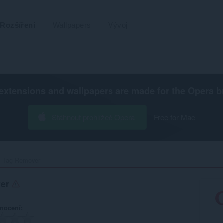
Rozšíření
Wallpapers
Vývoj
extensions and wallpapers are made for the
Opera b
Stáhnout prohlížeč Opera
Free for Mac
 Tag Remover‎
ver
nocení