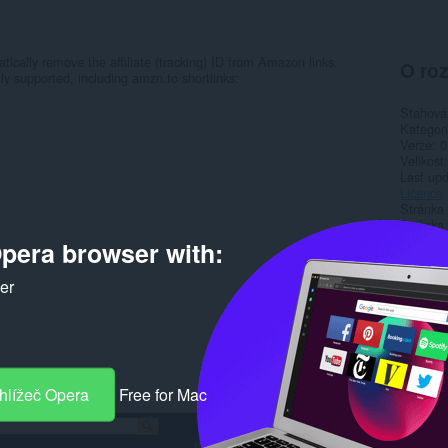
ally remove the affiliate (tracking) ID from Amazon links.
O roz
y supported, including amzn.to shortlinks:
Stahová
Kategor
Verze
0
Velikost
Last up
Licence
Stránka
Stránka
pera browser with:
Rela
ker
hlížeč Opera
Free for Mac