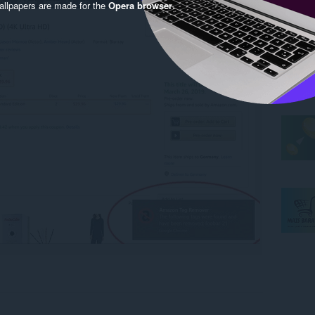
llpapers are made for the
Opera browser
.