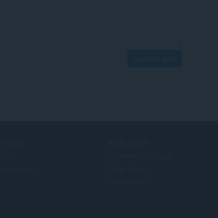
Log in to post
ERVICES
NEED HELP?
plňky
Nápověda a podpora
era account
Blogy Opery
Opera forums