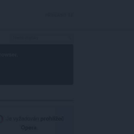
PŘIHLÁSIT SE
rowser
.
Je vyžadován
prohlížeč
Opera
.