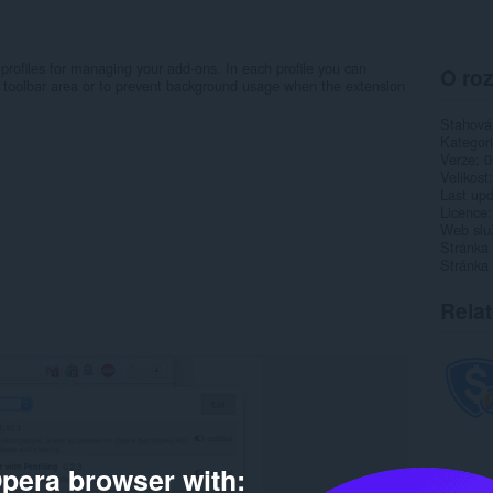
 profiles for managing your add-ons. In each profile you can
O roz
r toolbar area or to prevent background usage when the extension
Stahová
Kategor
Verze
0
Velikost
Last up
Licence
Web slu
Stránka
Stránka
Rela
pera browser with: