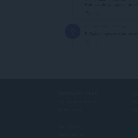
Perhaps always request an a
Link
A Former User
6 years ago
?
В Яндекс браузере не рабо
Link
DOWNLOAD OPERA
S
Computer browsers
Do
Mobile apps
Op
Dev.Opera
Beta version