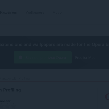
Rozšíření
Wallpapers
Vývoj
extensions and wallpapers are made for the
Opera b
Stáhnout prohlížeč Opera
Free for Mac
anager with Profiling‎
 Profiling
nocení