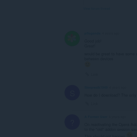
View forum thread
pflegende
4 years ago
Good job!
Great!
would be great to have some sy
between devices
Link
Sleepwalk1949
4 years ago
S
How do I download? The only 
Link
A Former User
6 years ago
?
On reactivating the Opera Add
to the "old" addon session sa
This should not happen