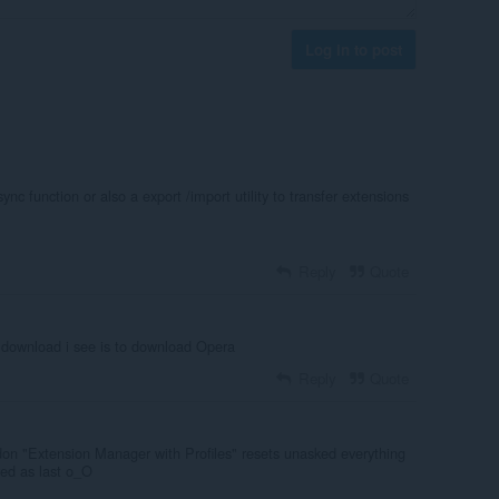
Log in to post
nc function or also a export /import utility to transfer extensions
Reply
Quote
download i see is to download Opera
Reply
Quote
on "Extension Manager with Profiles" resets unasked everything
ved as last o_O