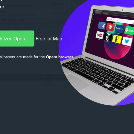
ker
hlížeč Opera
Free for Mac
llpapers are made for the
Opera browser
.