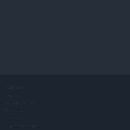
COMPANY
Jobs
Become a partner
Press info
Contact us
O společnosti Opera