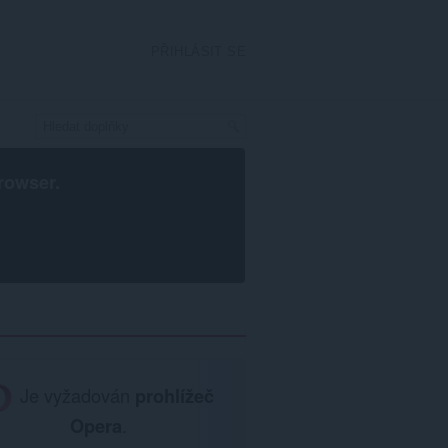
PŘIHLÁSIT SE
rowser
.
Je vyžadován
prohlížeč
Opera
.