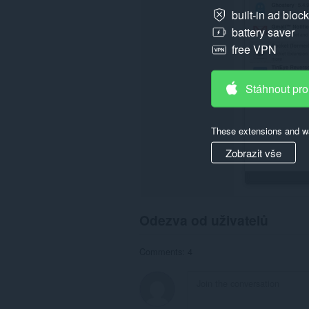
rich
notifications
built-in ad bloc
and
battery saver
display
them
free VPN
to
you
in
Stáhnout pro
the
system
tray.
These extensions and wa
Zobrazit vše
Odezva od uživatelů
Comments: 4