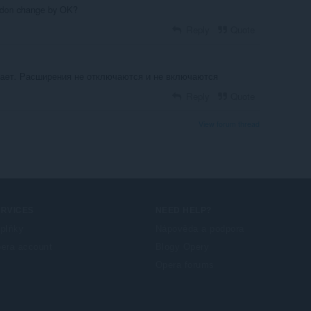
ddon change by OK?
Reply
Quote
тает. Расширения не отключаются и не включаются
Reply
Quote
View forum thread
ERVICES
NEED HELP?
plňky
Nápověda a podpora
era account
Blogy Opery
Opera forums