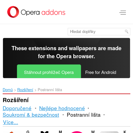
Přejít
přímo
na
hlavní
obsah
These extensions and wallpapers are made
for the
Opera browser
.
Stáhnout prohlížeč Opera
Free for Android
Domů
Rozšíření
Postranní lišta
Rozšíření
Doporučené
Nejlépe hodnocené
Soukromí & bezpečnost
Postranní lišta
Řazení
Více...
a
Gus EDT Extension
Minúta po minúte
Workspace Tab Counter
KJMZ DA BLAZE