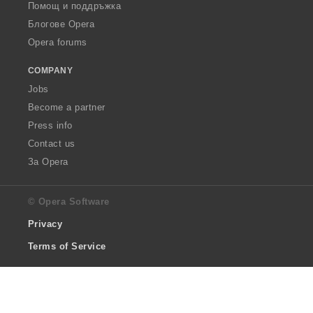
Помощ и поддръжка
Блогове Opera
Opera forums
COMPANY
Jobs
Become a partner
Press info
Contact us
За Opera
© Opera Software
Privacy
Terms of Service