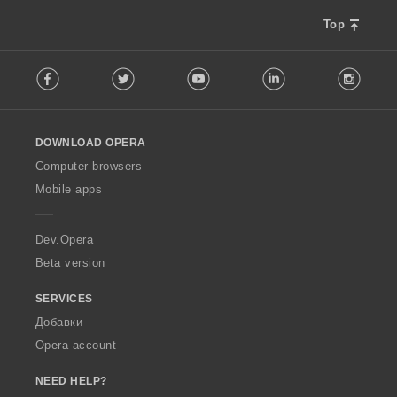
:
:
:
:
е
е
Top
н
н
к
к
F
и
и
Facebook
Twitter
Youtube
LinkedIn
Instag
o
:
:
l
l
o
DOWNLOAD OPERA
w
O
Computer browsers
p
Mobile apps
e
r
a
Dev.Opera
Beta version
SERVICES
Добавки
Opera account
NEED HELP?