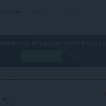
Разширения
Wallpapers
Разработка
extensions and wallpapers are made for the
Opera b
Свалете Opera
Free for Mac
Piral Inspector‎
оценка