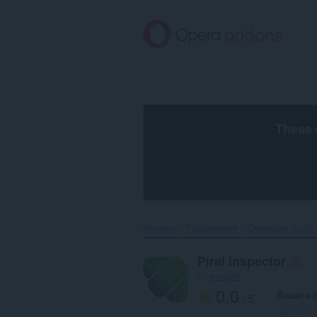
Към
главното
съдържание
These 
Начало
Разширения
Developer Tools
Piral Inspector
от
smapiot
0.0
Вашата 
/ 5