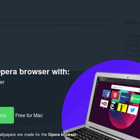
pect and manipulate your Piral instance for debugging purposes. It
Отно
tance or running a pilet in an emulator version of a Piral
Свалян
Категор
Версия
Големи
Last up
Лиценз
Деклара
pera browser with:
Уебсайт
Страни
Страниц
ker
Rela
era
Free for Mac
llpapers are made for the
Opera browser
.