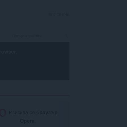
ВПИСВАНЕ
rowser
.
Изисква се
браузър
Opera
.