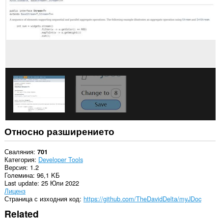
Относно разширението
Сваляния
701
Категория
Developer Tools
Версия
1.2
Големина
96,1 KБ
Last update
25 Юли 2022
Лиценз
Страница с изходния код
https://github.com/TheDavidDelta/myJDoc
Related