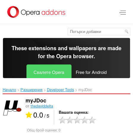
Към
главното
съдържание
These extensions and wallpapers are made
for the
Opera browser
.
Свалете Opera
Free for Android
Начало
Разширения
Developer Tools
myJDoc‎
myJDoc
от
thedaviddelta
0.0
Вашата оценка
/ 5
Общ брой оценки:
0