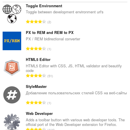
Toggle Environment
Toggle between development environment url's
О
2
б
щ
PX to REM and REM to PX
б
PX / REM bidirectional converter
р
О
1
о
б
й
щ
HTML5 Editor
о
б
HTML5 Editor with CSS, JS, HTML validator and beautify
ц
code
р
е
О
51
о
н
б
й
к
щ
StyleMaster
о
и
б
Добавление пользовательских стилей CSS на веб-сайты
ц
:
р
е
О
1
о
н
б
й
к
щ
Web Developer
о
и
б
Adds a toolbar button with various web developer tools. The
ц
:
official port of the Web Developer extension for Firefox.
р
е
О
114