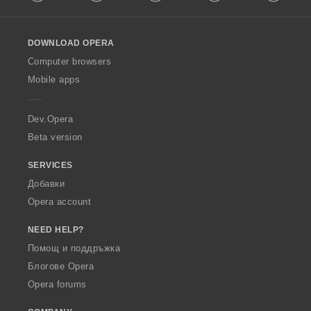
l
l
o
DOWNLOAD OPERA
w
O
Computer browsers
p
Mobile apps
e
r
a
Dev.Opera
Beta version
SERVICES
Добавки
Opera account
NEED HELP?
Помощ и поддръжка
Блогове Opera
Opera forums