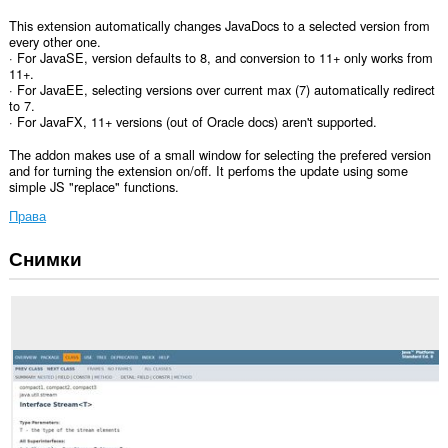
This extension automatically changes JavaDocs to a selected version from
every other one.
· For JavaSE, version defaults to 8, and conversion to 11+ only works from
11+.
· For JavaEE, selecting versions over current max (7) automatically redirect
to 7.
· For JavaFX, 11+ versions (out of Oracle docs) aren't supported.
The addon makes use of a small window for selecting the prefered version
and for turning the extension on/off. It perfoms the update using some
simple JS "replace" functions.
Права
Снимки
Това
разширение
може
да
осъществява
достъп
до
данните
ви
в
някои
сайтове.