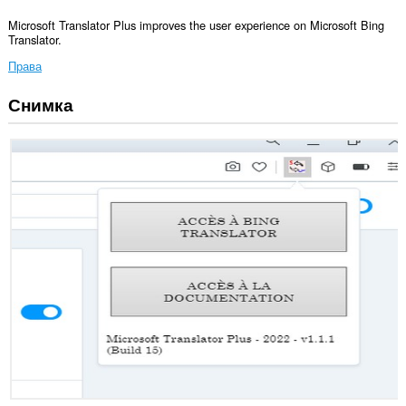
Microsoft Translator Plus improves the user experience on Microsoft Bing
Translator.
Права
Снимка
Това
разширение
може
да
осъществява
достъп
до
данните
ви
в
някои
сайтове.