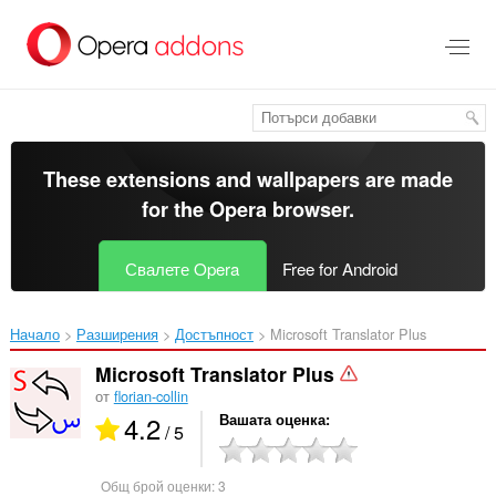
Към
главното
съдържание
These extensions and wallpapers are made
for the
Opera browser
.
Свалете Opera
Free for Android
Начало
Разширения
Достъпност
Microsoft Translator Plus‎
Microsoft Translator Plus
от
florian-collin
4.2
Вашата оценка
/ 5
Общ брой оценки:
3