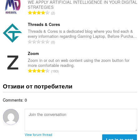
б
WE APPLY ARTIFICIAL INTELLIGENCE IN YOUR DIGITAL
ц
STRATEGIES
р
е
О
2
о
н
б
й
к
щ
Threads & Cores
о
и
б
Threads & Cores is a dedicated blog where you find each &
ц
:
every information regarding Gaming Laptop, Before Purcha...
р
е
О
0
о
н
б
й
к
щ
Zoom
о
и
б
Zoom in or out on web content using the zoom button for
ц
:
more comfortable reading.
р
е
О
193
о
н
б
й
к
щ
Отзиви от потребители
о
и
б
ц
:
р
е
Comments: 0
о
н
й
к
о
и
ц
:
е
н
View forum thread
к
Log in to post