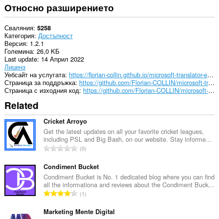
Относно разширението
Сваляния
5258
Категория
Достъпност
Версия
1.2.1
Големина
26,0 KБ
Last update
14 Април 2022
Лиценз
Уебсайт на услугата
https://florian-collin.github.io/microsoft-translator-extension/
Страница за поддръжка
https://github.com/Florian-COLLIN/microsoft-translator-extension/issues
Страница с изходния код
https://github.com/Florian-COLLIN/microsoft-translator-extension
Related
Cricket Arroyo
Get the latest updates on all your favorite cricket leagues,
including PSL and Big Bash, on our website. Stay informe...
О
0
б
щ
Condiment Bucket
б
Condiment Bucket is No. 1 dedicated blog where you can find
all the informationa and reviews about the Condiment Buck...
р
О
1
о
б
й
щ
Marketing Mente Digital
о