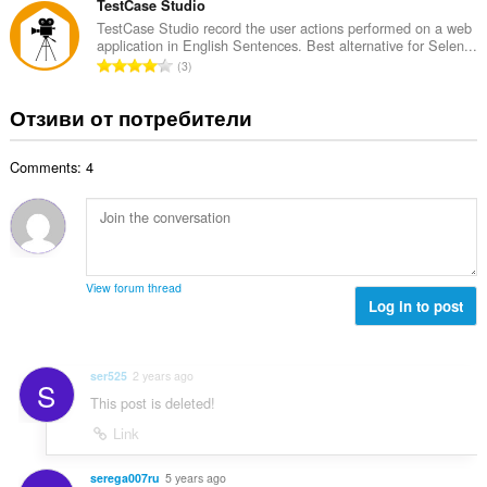
к
щ
TestCase Studio
о
и
б
TestCase Studio record the user actions performed on a web
ц
:
application in English Sentences. Best alternative for Selen...
р
е
О
3
о
н
б
й
к
щ
Отзиви от потребители
о
и
б
ц
:
р
е
Comments: 4
о
н
й
к
о
и
ц
:
е
н
View forum thread
к
Log in to post
и
:
ser525
2 years ago
S
This post is deleted!
Link
serega007ru
5 years ago