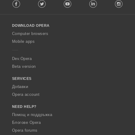
Facebook
Twitter
Youtube
LinkedIn
Instag
o
l
l
o
DOWNLOAD OPERA
w
O
Computer browsers
p
Mobile apps
e
r
a
Dev.Opera
Beta version
SERVICES
Добавки
Opera account
NEED HELP?
Помощ и поддръжка
Блогове Opera
Opera forums