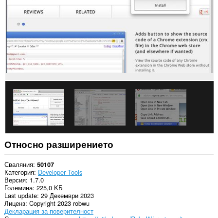
всички
сайтове.
Това
разширение
може
да
осъществява
достъп
до
данните
ви
в
някои
сайтове.
Това
разширение
може
Относно разширението
да
осъществява
достъп
Сваляния
50107
до
Категория
Developer Tools
разделите
Версия
1.7.0
и
Големина
225,0 KБ
дейността
Last update
29 Декември 2023
на
Лиценз
Copyright 2023 robwu
сърфиране.
Декларация за поверителност