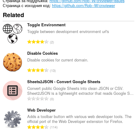
Страница за поддръжка
https://github.com/Rob--W/crxviewer/issues
Страница с изходния код
https://github.com/Rob--W/crxviewer
Related
Toggle Environment
Toggle between development environment url's
О
2
б
щ
Disable Cookies
б
Disable cookies for current domain.
р
О
13
о
б
й
щ
Sheets2JSON - Convert Google Sheets
о
б
Convert public Google Sheets into clean JSON or CSV.
ц
Sheet2JSON is a lightweight extractor that reads Google S...
р
е
О
0
о
н
б
й
к
щ
Web Developer
о
и
б
Adds a toolbar button with various web developer tools. The
ц
:
official port of the Web Developer extension for Firefox.
р
е
О
114
о
н
б
й