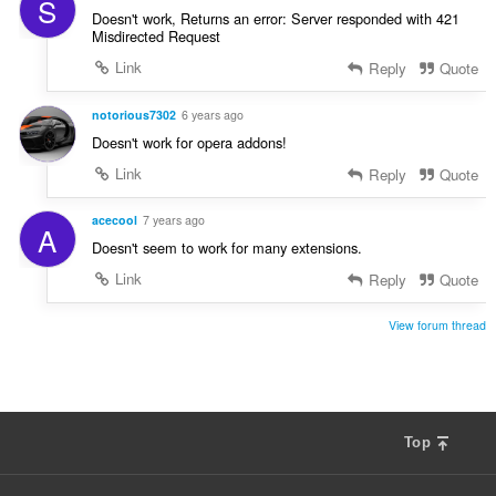
S
Doesn't work, Returns an error: Server responded with 421
Misdirected Request
Link
Reply
Quote
notorious7302
6 years ago
Doesn't work for opera addons!
Link
Reply
Quote
acecool
7 years ago
A
Doesn't seem to work for many extensions.
Link
Reply
Quote
View forum thread
Top
F