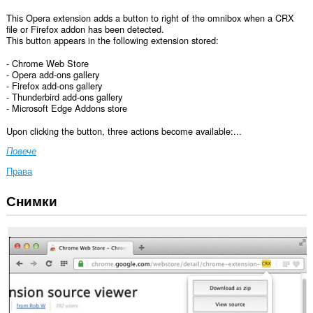
This Opera extension adds a button to right of the omnibox when a CRX
file or Firefox addon has been detected.
This button appears in the following extension stored:
- Chrome Web Store
- Opera add-ons gallery
- Firefox add-ons gallery
- Thunderbird add-ons gallery
- Microsoft Edge Addons store
Upon clicking the button, three actions become available:...
Повече
Права
Снимки
Това
разширение
може
да
осъществява
достъп
до
данните
ви
във