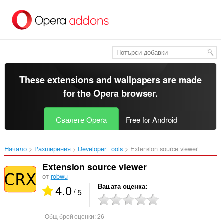
Към
главното
съдържание
These extensions and wallpapers are made
for the
Opera browser
.
Свалете Opera
Free for Android
Начало
Разширения
Developer Tools
Extension source viewer‎
Extension source viewer
от
robwu
4.0
Вашата оценка
/ 5
Общ брой оценки:
26