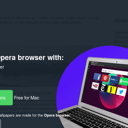
 picture element, so I made a browser plugin dealie. A little
Отно
 corner of the viewport on any page using picture.
Свалян
Категор
Версия
Големи
Last up
pera browser with:
Лиценз
Страни
Страниц
ker
Rela
era
Free for Mac
llpapers are made for the
Opera browser
.