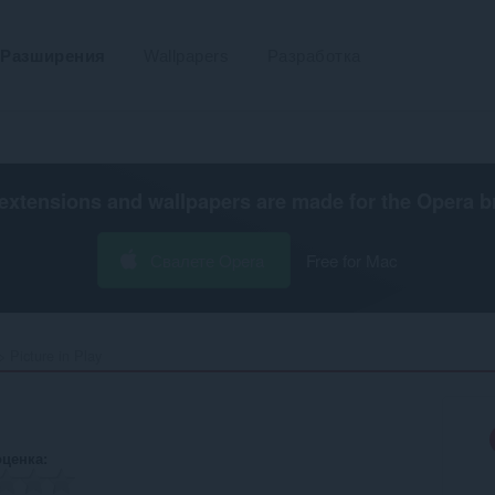
Разширения
Wallpapers
Разработка
extensions and wallpapers are made for the
Opera b
Свалете Opera
Free for Mac
Picture in Play‎
оценка