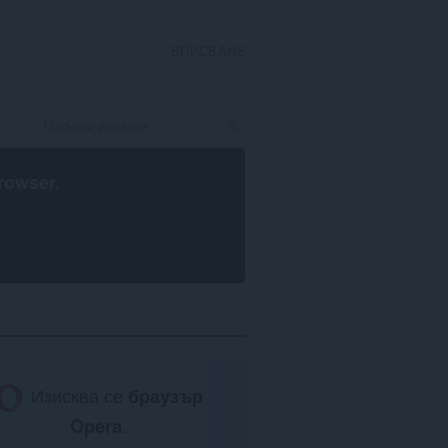
ВПИСВАНЕ
rowser
.
Изисква се
браузър
Opera
.