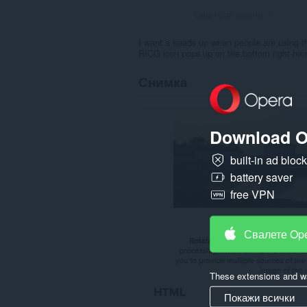
Общ брой оценки:
7
I want a heads-up when people are using the
RICG icon pops up on the bottom right-hand
Снимка
Download O
built-in ad bloc
battery saver
free VPN
Свалете Op
These extensions and wa
Покажи всички