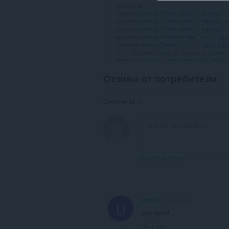
Отзиви от потребители
Comments: 1
View forum thread
Uddettt
1 year ago
U
very good
Link