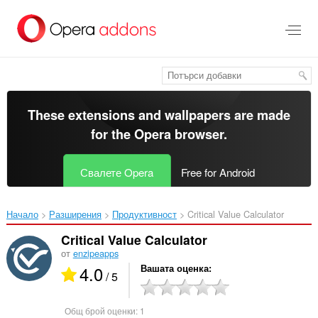
Към
главното
съдържание
These extensions and wallpapers are made
for the
Opera browser
.
Свалете Opera
Free for Android
Начало
Разширения
Продуктивност
Critical Value Calculator‎
Critical Value Calculator
от
enzipeapps
4.0
Вашата оценка
/ 5
Общ брой оценки:
1