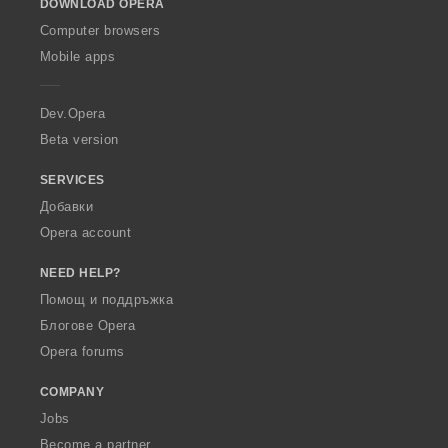
DOWNLOAD OPERA
w
O
Computer browsers
p
Mobile apps
e
r
a
Dev.Opera
Beta version
SERVICES
Добавки
Opera account
NEED HELP?
Помощ и поддръжка
Блогове Opera
Opera forums
COMPANY
Jobs
Become a partner