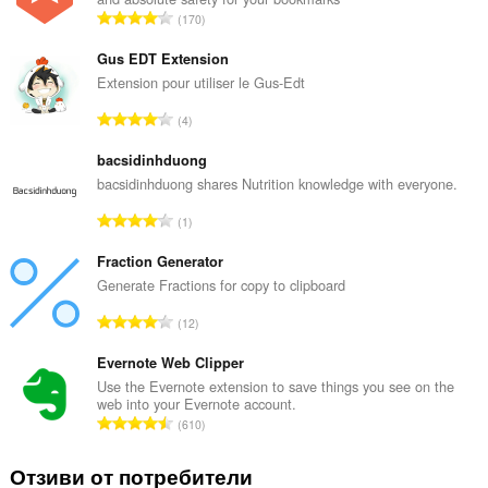
О
170
б
щ
Gus EDT Extension
б
Extension pour utiliser le Gus-Edt
р
О
4
о
б
й
щ
bacsidinhduong
о
б
bacsidinhduong shares Nutrition knowledge with everyone.
ц
р
е
О
1
о
н
б
й
к
щ
Fraction Generator
о
и
б
Generate Fractions for copy to clipboard
ц
:
р
е
О
12
о
н
б
й
к
щ
Evernote Web Clipper
о
и
б
Use the Evernote extension to save things you see on the
ц
:
web into your Evernote account.
р
е
О
610
о
н
б
й
к
щ
Отзиви от потребители
о
и
б