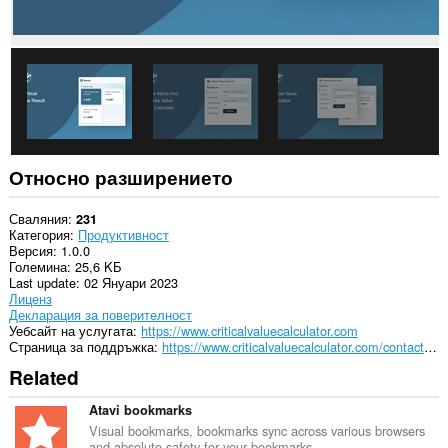
Относно разширението
Сваляния
231
Категория
Продуктивност
Версия
1.0.0
Големина
25,6 KБ
Last update
02 Януари 2023
Лиценз
Декларация за поверителност
Уебсайт на услугата
https://www.criticalvaluecalculator.com
Страница за поддръжка
https://www.criticalvaluecalculator.com/contact-us
Related
Atavi bookmarks
Visual bookmarks, bookmarks sync across various browsers
and absolute safety for your bookmarks