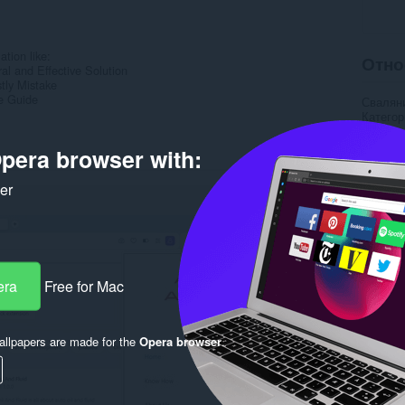
ation like:
Отно
ral and Effective Solution
tly Mistake
e Guide
Свалян
Категор
Версия
Големи
pera browser with:
Last up
Лиценз
ker
Деклара
Уебсайт
Rela
era
Free for Mac
llpapers are made for the
Opera browser
.