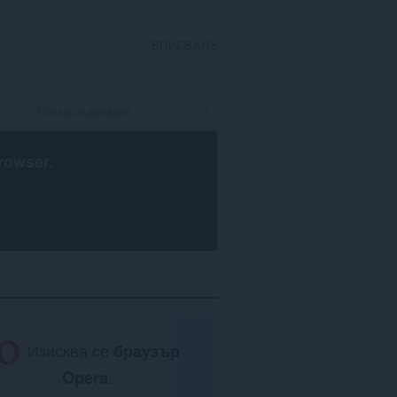
ВПИСВАНЕ
rowser
.
Изисква се
браузър
Opera
.