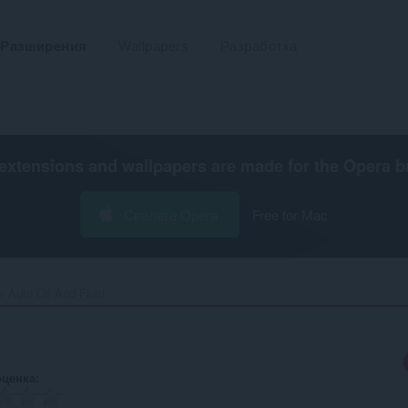
Разширения
Wallpapers
Разработка
extensions and wallpapers are made for the
Opera b
Свалете Opera
Free for Mac
Auto Oil And Fluid‎
оценка