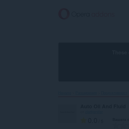
Към
главното
съдържание
These 
Начало
Разширения
Продуктивност
Auto Oil And Fluid
от
clarkjenifer
0.0
Вашата 
/ 5