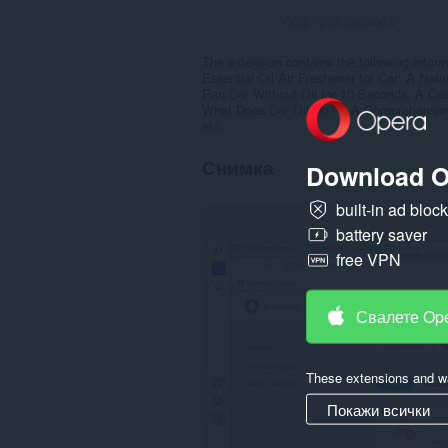
Общ брой оценки:
0
The extension contains the following inform
Essential Oil Air Freshener for Car: A Natu
Ran Car Without Oil for 10 Seconds: A Cos
What Does Car Oil Do? – A Comprehensiv
etc.
Снимка
Download O
built-in ad bloc
battery saver
free VPN
Свалете Op
These extensions and wa
Покажи всички