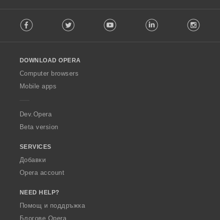
е
е
е
е
н
н
н
н
F
к
к
к
к
Facebook
Twitter
Youtube
LinkedIn
Instag
o
и
и
и
и
l
:
:
:
:
l
o
DOWNLOAD OPERA
w
O
Computer browsers
p
Mobile apps
e
r
a
Dev.Opera
Beta version
SERVICES
Добавки
Opera account
NEED HELP?
Помощ и поддръжка
Блогове Opera