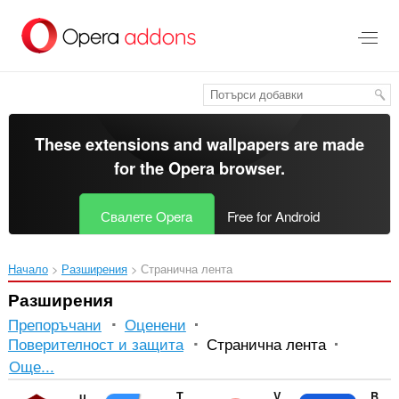
Към
главното
съдържание
These extensions and wallpapers are made
for the
Opera browser
.
Свалете Opera
Free for Android
Начало
Разширения
Странична лента
Разширения
Препоръчани
Оценени
Поверителност и защита
Странична лента
Подреждане
Още...
и
uBlock Origin
Translator
Video Hunter Downloader
Bitwarden Password Manager