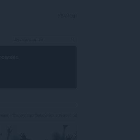
УВАЙСЦІ
rowser
.
ікаў пошуку распрацоўніка 'suryaraj': 62