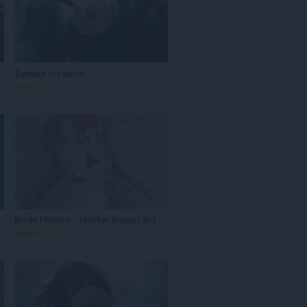
Zombie Invasion
А
158
д
з
н
а
к
а
ў
:
Bride Himeko - Honkai Impact 3rd
А
38
д
з
н
а
к