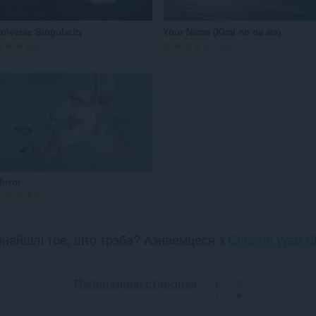
:
:
niverse Singularity
Your Name (Kimi no na wa)
А
А
317
106
д
д
з
з
н
н
а
а
к
к
а
а
ў
ў
:
:
irror
А
34
д
з
н
знайшлі тое, што трэба? Азнаёмцеся з
Chrome Web St
а
к
а
Папярэдняя старонка
1
2
ў
: