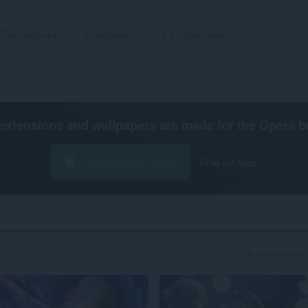
Пашырэньні
Wallpapers
Распрацаваць
extensions and wallpapers are made for the
Opera b
Спампаваць Opera
Free for Mac
Колькасьць вын