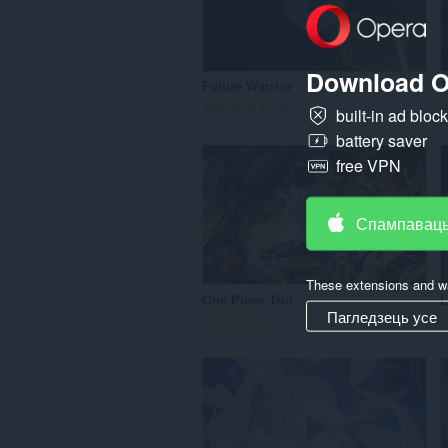
а
ў
:
Download O
Future Warrior
T
А
94
built-in ad bloc
д
battery saver
з
н
free VPN
а
к
Спампаваць
а
ў
:
These extensions and wa
One Piece Trio
L
Пагледзець усе
А
159
д
з
н
а
к
а