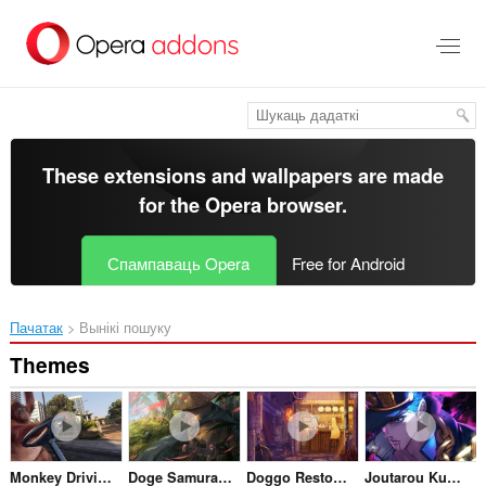
Перайсьці
да
асноўнага
зьместу
These extensions and wallpapers are made
for the
Opera browser
.
Спампаваць Opera
Free for Android
Пачатак
Вынікі пошуку
Themes
Monkey Driving in LA
Doge Samurai Crying
Doggo Restoraunt
Joutarou Kuujou Jojos Bizarre Adventure