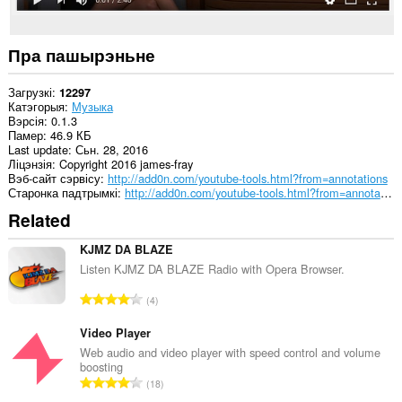
Пра пашырэньне
Загрузкі
12297
Катэгорыя
Музыка
Вэрсія
0.1.3
Памер
46.9 КБ
Last update
Сьн. 28, 2016
Ліцэнзія
Copyright 2016 james-fray
Вэб-сайт сэрвісу
http://add0n.com/youtube-tools.html?from=annotations
Старонка падтрымкі
http://add0n.com/youtube-tools.html?from=annotations
Related
KJMZ DA BLAZE
Listen KJMZ DA BLAZE Radio with Opera Browser.
А
4
д
з
Video Player
н
Web audio and video player with speed control and volume
boosting
а
А
18
к
д