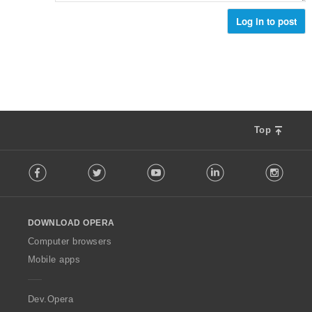
Log in to post
Top
F
Facebook
Twitter
Youtube
LinkedIn
Instag
o
l
l
o
DOWNLOAD OPERA
w
O
Computer browsers
p
Mobile apps
e
r
a
Dev.Opera