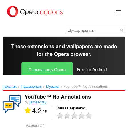
Перайсьці
да
асноўнага
зьместу
These extensions and wallpapers are made
for the
Opera browser
.
Спампаваць Opera
Free for Android
Пачатак
Пашырэньні
Музыка
YouTube™ No Annotations‎
YouTube™ No Annotations
by
james-fray
4.2
Вашая адзнака
/ 5
Адзнакаў:
1