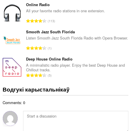
а
з
Online Radio
ў
н
All your favorite radio stations in one extension.
:
а
А
113
к
д
а
з
Smooth Jazz South Florida
ў
н
Listen Smooth Jazz South Florida Radio with Opera Browser.
:
а
А
1
к
д
а
з
Deep House Online Radio
ў
н
A minimalistic radio player. Enjoy the best Deep House and
:
Chillout tracks.
а
А
5
к
д
а
з
Водгукі карыстальнікаў
ў
н
:
а
Comments: 0
к
а
ў
: