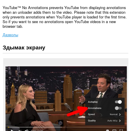
YouTube™ No Annotations prevents YouTube from displaying annotations
when an unloader adds them to the video. Please note that this extension
only prevents annotations when YouTube player is loaded for the first time.
So if you want to see no annotations open YouTube videos in a new
browser tab.
Дазволы
Здымак экрану
Гэта
пашырэнне
можа
мець
доступ
да
вашых
вакенцаў
і
прагляду.