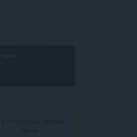
УВАЙСЦІ
rowser
.
Патрабуецца
браўзер
Opera
.