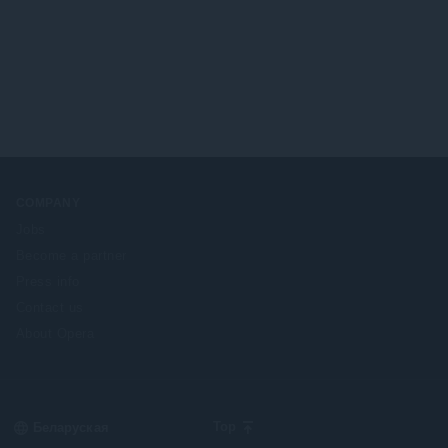
ў
:
COMPANY
Jobs
Become a partner
Press info
Contact us
About Opera
Select
Top
your