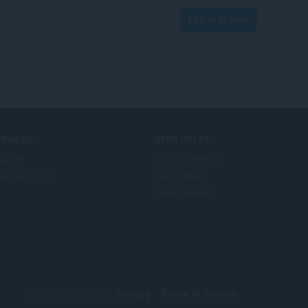
Log in to post
ERVICES
NEED HELP?
даткі
Help & support
era account
Opera blogs
Opera forums
© Opera Software
Privacy
Terms of Service