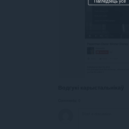
Пагледзець усе
Водгукі карыстальнікаў
Comments: 0