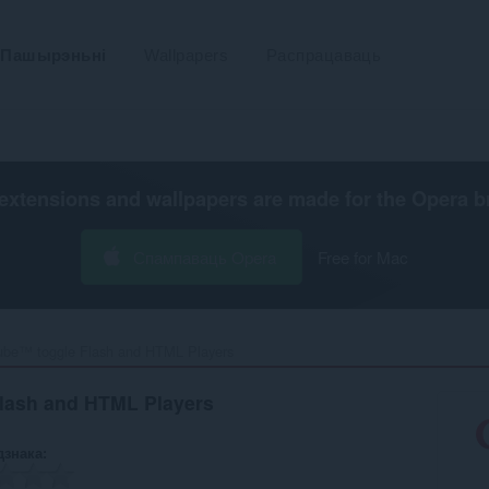
Пашырэньні
Wallpapers
Распрацаваць
extensions and wallpapers are made for the
Opera b
Спампаваць Opera
Free for Mac
be™ toggle Flash and HTML Players‎
lash and HTML Players
дзнака