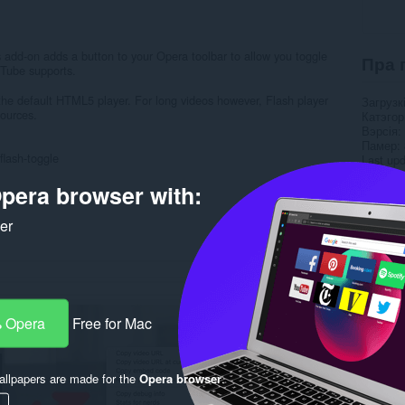
dd-on adds a button to your Opera toolbar to allow you toggle
Пра 
uTube supports.
the default HTML5 player. For long videos however, Flash player
Загрузк
sources.
Катэго
Вэрсія
Памер
flash-toggle
Last up
Ліцэнзі
pera browser with:
Вэб-сай
Старонк
ker
Rela
 Opera
Free for Mac
llpapers are made for the
Opera browser
.