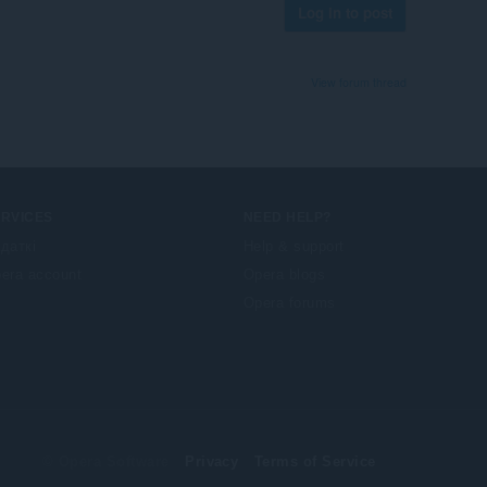
Log in to post
View forum thread
ERVICES
NEED HELP?
даткі
Help & support
era account
Opera blogs
Opera forums
© Opera Software
Privacy
Terms of Service