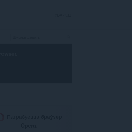
УВАЙСЦІ
rowser
.
Патрабуецца
браўзер
Opera
.