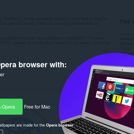
g. UserAssign is your userassign based on what type of drive or
Пра 
a os user and on top of that you are using browser then os
Загрузк
ing a website is known as a useragent in JavaScript. The server
Катэго
the HTTP request, to decide which version of the website should be
Вэрсія
Памер
Last up
Ліцэнзі
pera browser with:
Правілы
Вэб-сай
Старонк
ker
Rela
 Opera
Free for Mac
llpapers are made for the
Opera browser
.