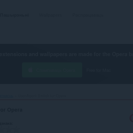
Пашырэньні
Wallpapers
Распрацаваць
extensions and wallpapers are made for the
Opera b
Спампаваць Opera
Free for Mac
атнасць
User-Agent Switch for Opera‎
for Opera
дзнака