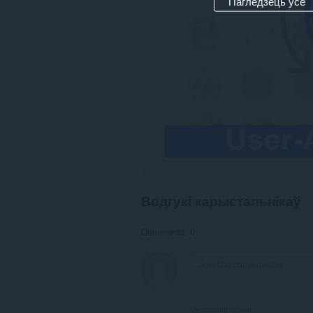
Пагледзець усе
Водгукі карыстальнікаў
Comments: 0
View forum thread