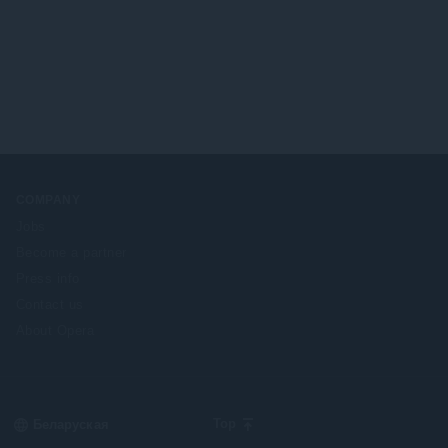
а
ў
:
COMPANY
Jobs
Become a partner
Press info
Contact us
About Opera
Select
Top
your