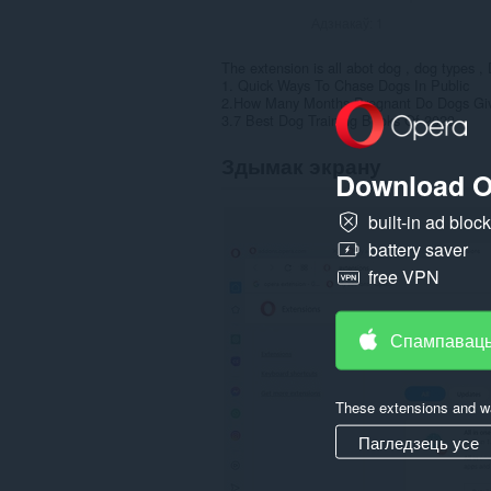
Адзнакаў:
1
The extension is all abot dog , dog types , 
1. Quick Ways To Chase Dogs In Public
2.How Many Months Pregnant Do Dogs Giv
3.7 Best Dog Training Books Of 2023
Здымак экрану
Download O
built-in ad bloc
battery saver
free VPN
Спампаваць
These extensions and wa
Пагледзець усе