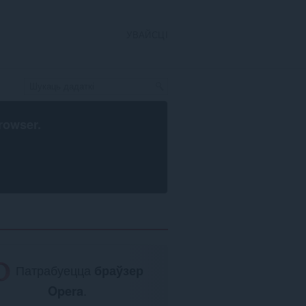
УВАЙСЦІ
rowser
.
Патрабуецца
браўзер
Opera
.