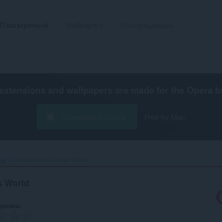
Пашырэньні
Wallpapers
Распрацаваць
extensions and wallpapers are made for the
Opera b
Спампаваць Opera
Free for Mac
’е
thegioiloaicho-Dogs World‎
s World
дзнака