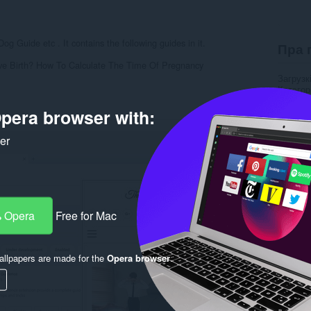
Dog Guide etc . It contains the following guides in it.
Пра 
e Birth? How To Calculate The Time Of Pregnancy
Загрузк
Катэго
Вэрсія
Памер
pera browser with:
Last up
Ліцэнзі
ker
Вэб-сай
Rela
 Opera
Free for Mac
llpapers are made for the
Opera browser
.