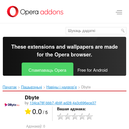
Перайсьці
да
асноўнага
зьместу
These extensions and wallpapers are made
for the
Opera browser
.
Спампаваць Opera
Free for Android
Пачатак
Пашырэньні
Навіны і надвор’е
Dbyte‎
Dbyte
by
134ca78f-bbb7-4b9f-ad28-4a3c696ece37
0.0
Вашая адзнака
/ 5
Адзнакаў:
0