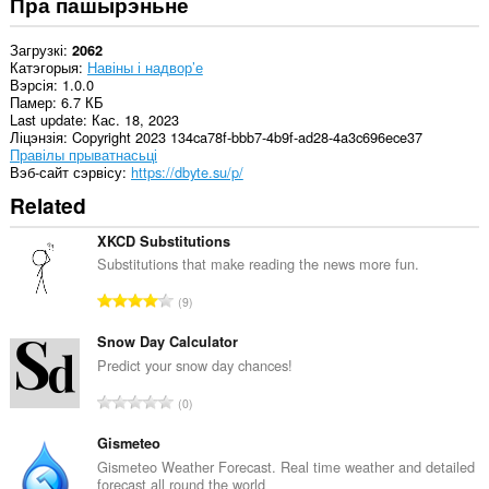
Пра пашырэньне
Загрузкі
2062
Катэгорыя
Навіны і надвор’е
Вэрсія
1.0.0
Памер
6.7 КБ
Last update
Кас. 18, 2023
Ліцэнзія
Copyright 2023 134ca78f-bbb7-4b9f-ad28-4a3c696ece37
Правілы прыватнасьці
Вэб-сайт сэрвісу
https://dbyte.su/p/
Related
XKCD Substitutions
Substitutions that make reading the news more fun.
А
9
д
з
Snow Day Calculator
н
Predict your snow day chances!
а
А
0
к
д
а
з
Gismeteo
ў
н
Gismeteo Weather Forecast. Real time weather and detailed
:
forecast all round the world
а