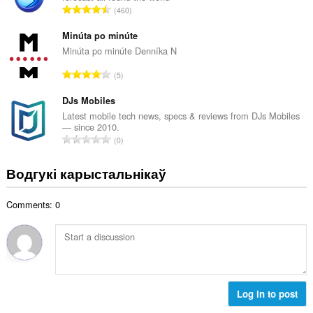
А
460
к
д
а
з
Minúta po minúte
ў
н
Minúta po minúte Denníka N
:
а
А
5
к
д
а
з
DJs Mobiles
ў
н
Latest mobile tech news, specs & reviews from DJs Mobiles
:
— since 2010.
а
А
0
к
д
а
з
Водгукі карыстальнікаў
ў
н
:
а
Comments: 0
к
а
ў
:
Log in to post