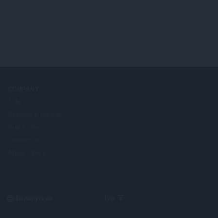
ў
:
COMPANY
Jobs
Become a partner
Press info
Contact us
About Opera
Select
Top
your
language: