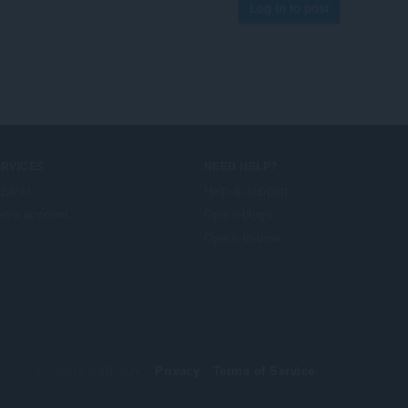
Log in to post
ERVICES
NEED HELP?
даткі
Help & support
era account
Opera blogs
Opera forums
© Opera Software
Privacy
Terms of Service