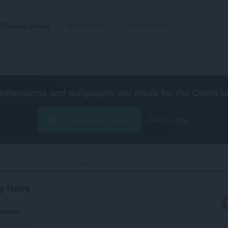
Пашырэньні
Wallpapers
Распрацаваць
extensions and wallpapers are made for the
Opera b
Спампаваць Opera
Free for Mac
’е
TechNab - Tech Blog News‎
og News
дзнака