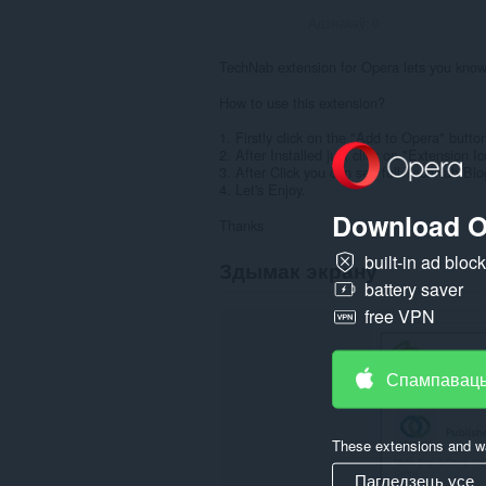
Адзнакаў:
0
TechNab extension for Opera lets you know
How to use this extension?
1. Firstly click on the "Add to Opera" butto
2. After Installed just click on "Extension I
3. After Click you can see full TechNab B
4. Let's Enjoy.
Download O
Thanks
built-in ad bloc
Здымак экрану
battery saver
free VPN
Спампаваць
These extensions and wa
Пагледзець усе