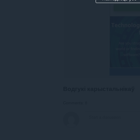
Водгукі карыстальнікаў
Comments: 0