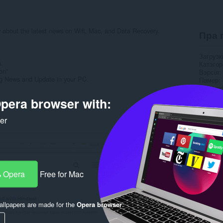
 about the latest news on Wifi, Mac, and Data Recovery.
Пра 
Загрузк
n.
Катэго
con"
Вэрсія
log News and Update in your PC.
Памер
Last up
Ліцэнзі
pera browser with:
Вэб-сай
Старонк
ker
Rela
 Opera
Free for Mac
llpapers are made for the
Opera browser
.