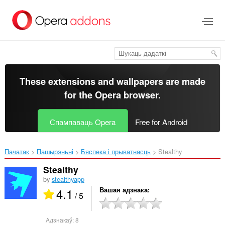
Перайсьці
да
асноўнага
зьместу
These extensions and wallpapers are made
for the
Opera browser
.
Спампаваць Opera
Free for Android
Пачатак
Пашырэньні
Бяспека і прыватнасць
Stealthy‎
Stealthy
by
stealthyapp
4.1
Вашая адзнака
/ 5
Адзнакаў:
8