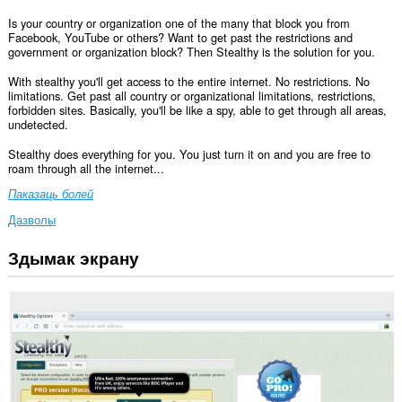
Is your country or organization one of the many that block you from
Facebook, YouTube or others? Want to get past the restrictions and
government or organization block? Then Stealthy is the solution for you.
With stealthy you'll get access to the entire internet. No restrictions. No
limitations. Get past all country or organizational limitations, restrictions,
forbidden sites. Basically, you'll be like a spy, able to get through all areas,
undetected.
Stealthy does everything for you. You just turn it on and you are free to
roam through all the internet...
Паказаць болей
Дазволы
Здымак экрану
Гэта
пашырэнне
можа
мець
доступ
да
вашых
дадзеных
на
некаторых