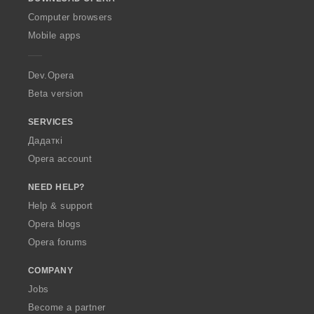
w
O
Computer browsers
p
Mobile apps
e
r
a
Dev.Opera
Beta version
SERVICES
Дадаткі
Opera account
NEED HELP?
Help & support
Opera blogs
Opera forums
COMPANY
Jobs
Become a partner