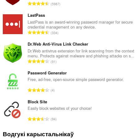
А
5987
д
з
LastPass
н
LastPass is an award-winning password manager for secure
credential management on any device.
а
А
334
к
д
а
з
Dr.Web Anti-Virus Link Checker
ў
н
Dr.Web antivirus extension for link scanning from the context
:
menu. Protects against malware and phishing attacks on s...
а
А
91
к
д
а
з
Password Generator
ў
н
Free, ad-free, open-source simple password generator.
:
а
А
4
к
д
а
з
Block Site
ў
н
Easily block websites of your choice!
:
а
А
94
к
д
а
з
Водгукі карыстальнікаў
ў
н