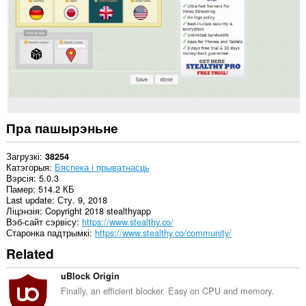
вэб-
сайтах.
Гэта
пашырэнне
можа
мець
доступ
да
вашых
налад
проксі.
Пра пашырэньне
Загрузкі
38254
Катэгорыя
Бяспека і прыватнасць
Вэрсія
5.0.3
Памер
514.2 КБ
Last update
Сту. 9, 2018
Ліцэнзія
Copyright 2018 stealthyapp
Вэб-сайт сэрвісу
https://www.stealthy.co/
Старонка падтрымкі
https://www.stealthy.co/community/
Related
uBlock Origin
Finally, an efficient blocker. Easy on CPU and memory.