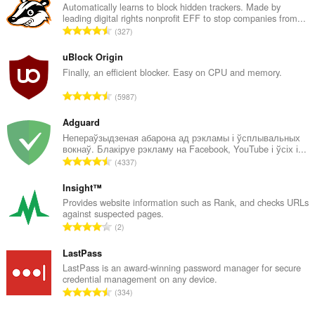
Automatically learns to block hidden trackers. Made by
leading digital rights nonprofit EFF to stop companies from...
А
327
д
з
uBlock Origin
н
Finally, an efficient blocker. Easy on CPU and memory.
а
А
5987
к
д
а
з
Adguard
ў
н
Непераўзыдзеная абарона ад рэкламы і ўсплывальных
:
вокнаў. Блакіруе рэкламу на Facebook, YouTube і ўсіх і...
а
А
4337
к
д
а
з
Insight™
ў
н
Provides website information such as Rank, and checks URLs
:
against suspected pages.
а
А
2
к
д
а
з
LastPass
ў
н
LastPass is an award-winning password manager for secure
:
credential management on any device.
а
А
334
к
д
а