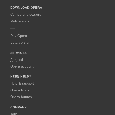
o
DOWNLOAD OPERA
w
O
Computer browsers
p
Mobile apps
e
r
a
Dev.Opera
Beta version
SERVICES
Дадаткі
Opera account
NEED HELP?
Help & support
Opera blogs
Opera forums
COMPANY
Jobs