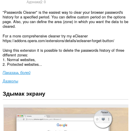
Адзнакаў:
0
"Passwords Cleaner" is the easiest way to clear your browser password's
history for a specified period. You can define custom period on the options
page. Also, you can define the area (zone) in which you want the data to be
cleared.
For a more comprehensive cleaner try my eCleaner
https://addons.opera.com/extensions/details/ecleaner-forget-button/
Using this extension it is possible to delete the passwords history of three
different zones:
1. Normal websites,
2. Protected websites...
Паказаць болей
Дазволы
Здымак экрану
This
extension
can
clear
recent
browsing
history,
cookies,