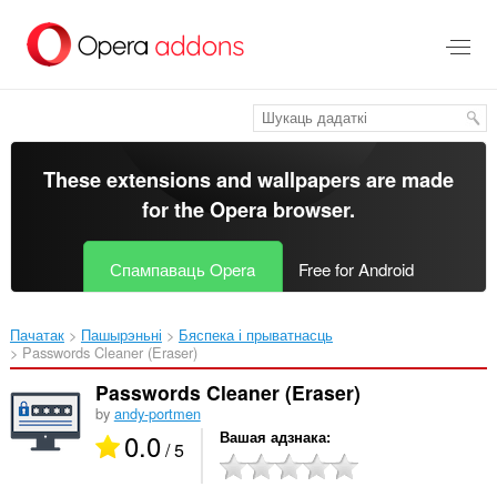
Перайсьці
да
асноўнага
зьместу
These extensions and wallpapers are made
for the
Opera browser
.
Спампаваць Opera
Free for Android
Пачатак
Пашырэньні
Бяспека і прыватнасць
Passwords Cleaner (Eraser)‎
Passwords Cleaner (Eraser)
by
andy-portmen
0.0
Вашая адзнака
/ 5