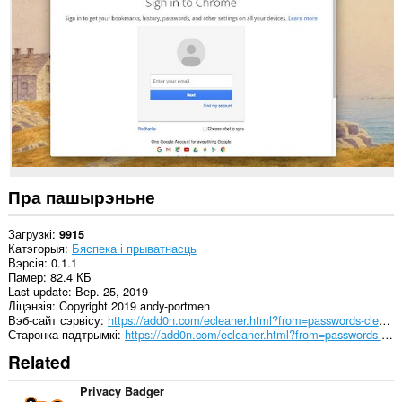
downloads,
passwords
and
related
data.
Гэта
пашырэнне
можа
мець
доступ
да
вашых
вакенцаў
Пра пашырэньне
і
прагляду.
Загрузкі
9915
Катэгорыя
Бяспека і прыватнасць
Вэрсія
0.1.1
Памер
82.4 КБ
Last update
Вер. 25, 2019
Ліцэнзія
Copyright 2019 andy-portmen
Вэб-сайт сэрвісу
https://add0n.com/ecleaner.html?from=passwords-cleaner
Старонка падтрымкі
https://add0n.com/ecleaner.html?from=passwords-cleaner
Related
Privacy Badger