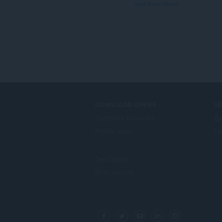
View forum thread
DOWNLOAD OPERA
S
Computer browsers
Да
Mobile apps
Op
Dev.Opera
Beta version
F
o
Facebook
Twitter
Youtube
LinkedIn
Instagram
l