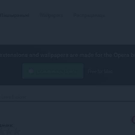
Пашырэньні
Wallpapers
Распрацаваць
extensions and wallpapers are made for the
Opera b
Спампаваць Opera
Free for Mac
Links Explorer‎
дзнака