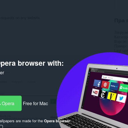
s requests on any website
Пра 
Загрузк
Катэго
Вэрсія
Памер
Last up
Ліцэнзі
Вэб-сай
pera browser with:
Старонк
ker
Rela
 Opera
Free for Mac
llpapers are made for the
Opera browser
.