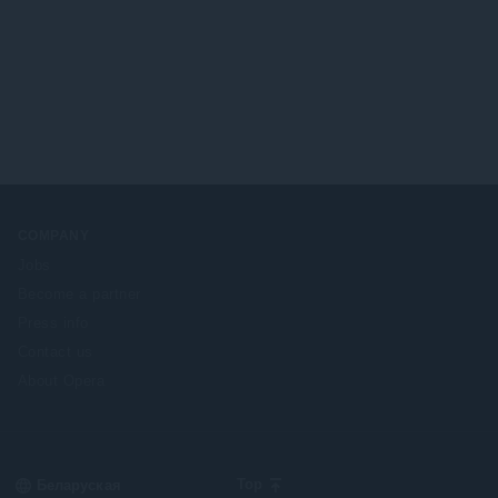
ў
:
COMPANY
Jobs
Become a partner
Press info
Contact us
About Opera
Select
Top