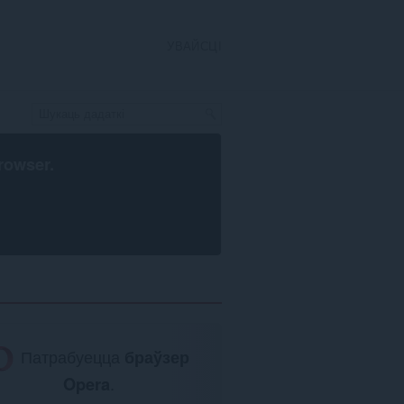
УВАЙСЦІ
rowser
.
Патрабуецца
браўзер
Opera
.