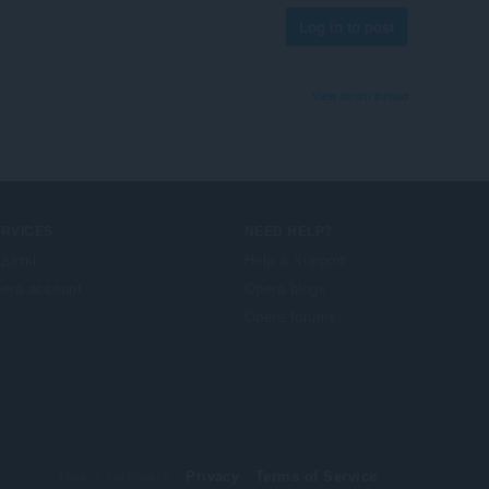
Log in to post
View forum thread
ERVICES
NEED HELP?
даткі
Help & support
era account
Opera blogs
Opera forums
© Opera Software
Privacy
Terms of Service