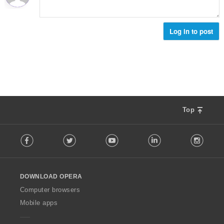
:
Log in to post
Top
F
Facebook
Twitter
Youtube
LinkedIn
Instag
o
l
l
o
DOWNLOAD OPERA
w
O
Computer browsers
p
Mobile apps
e
r