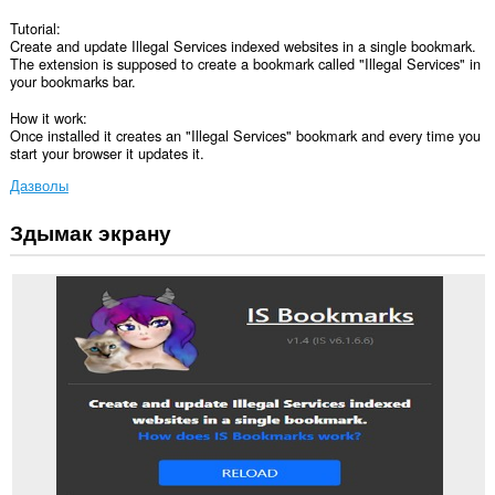
Tutorial:
Create and update Illegal Services indexed websites in a single bookmark.
The extension is supposed to create a bookmark called "Illegal Services" in
your bookmarks bar.
How it work:
Once installed it creates an "Illegal Services" bookmark and every time you
start your browser it updates it.
Дазволы
Здымак экрану
Гэта
пашырэнне
можа
мець
доступ
да
вашых
дадзеных
на
некаторых
вэб-
сайтах.
This
Extension