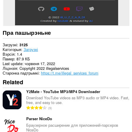
can
read
and
modify
bookmarks.
Пра пашырэньне
Загрузкі
3125
Катэгорыя
Загрузкі
Вэрсія
1.4
Памер
87.9 КБ
Last update
чэрвеня 17, 2022
Ліцэнзія
Copyright 2022 illegalservices
Старонка падтрымкі
https://t.me/illegal_services_forum
Related
Y2Mate - YouTube MP3/MP4 Downloader
Download YouTube videos as MP3 audio or MP4 video. Fast,
free, and easy to use.
А
9
д
з
Parser NiceDo
н
Браузерное расширение для приложений-парсеров
NiceDo
а