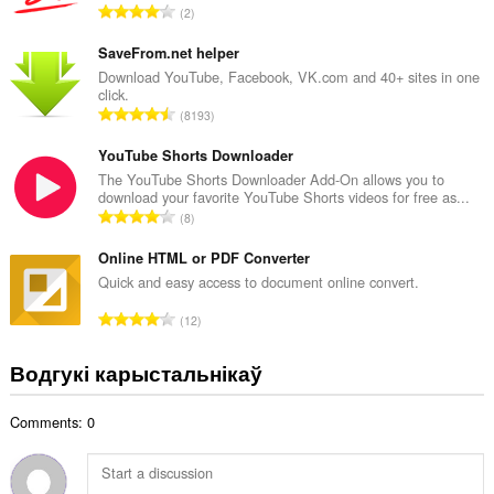
А
2
к
д
а
з
SaveFrom.net helper
ў
н
Download YouTube, Facebook, VK.com and 40+ sites in one
:
click.
а
А
8193
к
д
а
з
YouTube Shorts Downloader
ў
н
The YouTube Shorts Downloader Add-On allows you to
:
download your favorite YouTube Shorts videos for free as...
а
А
8
к
д
а
з
Online HTML or PDF Converter
ў
н
Quick and easy access to document online convert.
:
а
А
12
к
д
а
з
Водгукі карыстальнікаў
ў
н
:
а
Comments: 0
к
а
ў