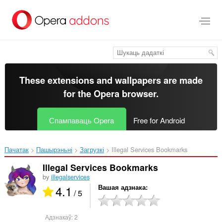
Перайсьці
да
асноўнага
зьместу
These extensions and wallpapers are made
for the
Opera browser
.
Спампаваць Opera
Free for Android
Пачатак
Пашырэньні
Загрузкі
Illegal Services Bookmarks‎
Illegal Services Bookmarks
by
illegalservices
4.1
Вашая адзнака
/ 5
Адзнакаў:
2