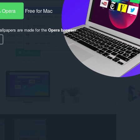
 Opera
Free for Mac
llpapers are made for the
Opera browser
.