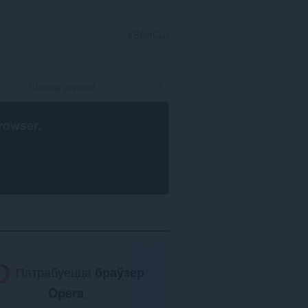
УВАЙСЦІ
rowser
.
Патрабуецца
браўзер
Opera
.