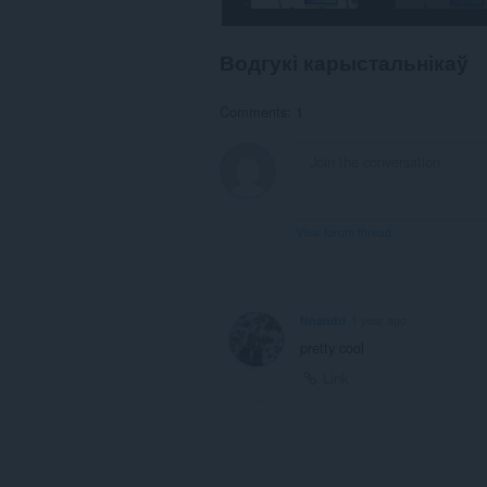
the
system
tray.
Водгукі карыстальнікаў
Гэта
пашырэнне
Comments: 1
можа
мець
доступ
да
вашых
вакенцаў
і
View forum thread
прагляду.
Nnandri
1 year ago
pretty cool
Link