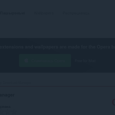
Пашырэньні
Wallpapers
Распрацаваць
extensions and wallpapers are made for the
Opera b
Спампаваць Opera
Free for Mac
p Download Manager‎
anager
дзнака