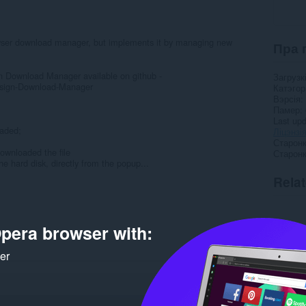
owser download manager, but implements it by managing new
Пра 
gn Download Manager available on github -
Загрузк
Design-Download-Manager
Катэго
Вэрсія
Памер
Last up
oaded;
Ліцэнзі
Старонк
downloaded the file
Старонк
e hard disk, directly from the popup...
Rela
pera browser with:
ker