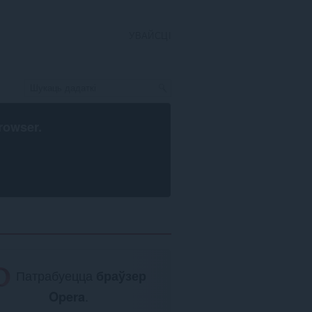
УВАЙСЦІ
rowser
.
Патрабуецца
браўзер
Opera
.