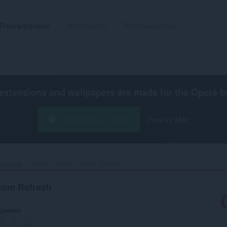
Пашырэньні
Wallpapers
Распрацаваць
extensions and wallpapers are made for the
Opera b
Спампаваць Opera
Free for Mac
атнасць
History Limiter Custom Refresh‎
stom Refresh
дзнака