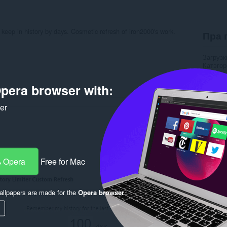
 keep in history by days. Cosmetic refresh of iron2000's work.
Пра 
Загрузк
Катэго
Вэрсія
Памер
pera browser with:
Last up
Ліцэнзі
ker
Rela
 Opera
Free for Mac
llpapers are made for the
Opera browser
.