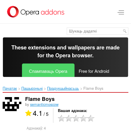
Перайсьці
да
асноўнага
зьместу
These extensions and wallpapers are made
for the
Opera browser
.
Спампаваць Opera
Free for Android
Пачатак
Пашырэньні
Прадукцыйнасьць
Flame Boys‎
Flame Boys
by
semanticmoscow
4.1
Вашая адзнака
/ 5
Адзнакаў:
4