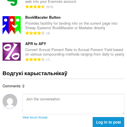
web into your Evernote account.
а
А
610
к
д
а
з
BookMacster Button
ў
н
Provides facitility for landing info on the current page into
:
Sheep Systems' BookMacster or Markster directly
а
А
3
к
д
а
з
APR to APY
ў
н
Convert Annual Percent Rate to Annual Percent Yield based
:
on various compounding methods ranging from daily to yearly
а
А
1
к
д
а
з
Водгукі карыстальнікаў
ў
н
:
а
Comments: 2
к
а
ў
:
View forum thread
Log in to post