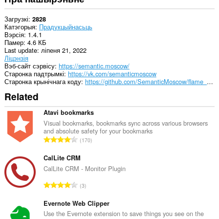
Загрузкі
2828
Катэгорыя
Прадукцыйнасьць
Вэрсія
1.4.1
Памер
4.6 КБ
Last update
ліпеня 21, 2022
Ліцэнзія
Вэб-сайт сэрвісу
https://semantic.moscow/
Старонка падтрымкі
https://vk.com/semanticmoscow
Старонка крынічнага коду
https://github.com/SemanticMoscow/flame_boys
Related
Atavi bookmarks
Visual bookmarks, bookmarks sync across various browsers
and absolute safety for your bookmarks
А
170
д
з
CalLite CRM
н
CalLite CRM - Monitor Plugin
а
А
3
к
д
а
з
Evernote Web Clipper
ў
н
Use the Evernote extension to save things you see on the
: