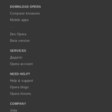
o
DOWNLOAD OPERA
w
O
Computer browsers
p
Mobile apps
e
r
a
Dev.Opera
Beta version
SERVICES
Дадаткі
Opera account
NEED HELP?
Help & support
Opera blogs
Opera forums
COMPANY
Jobs