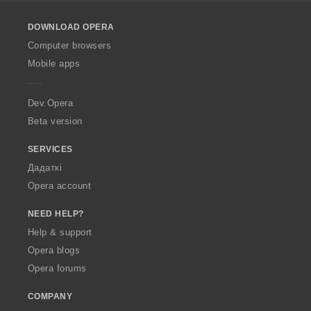
l
o
DOWNLOAD OPERA
w
O
Computer browsers
p
Mobile apps
e
r
a
Dev.Opera
Beta version
SERVICES
Дадаткі
Opera account
NEED HELP?
Help & support
Opera blogs
Opera forums
COMPANY