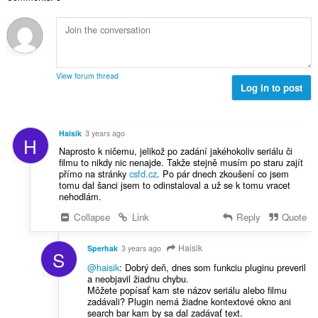
к
а
ў
:
View forum thread
Log in to post
Haisik
3 years ago
H
Naprosto k ničemu, jelikož po zadání jakéhokoliv seriálu či
filmu to nikdy nic nenajde. Takže stejně musím po staru zajít
přímo na stránky
csfd.cz
. Po pár dnech zkoušení co jsem
tomu dal šanci jsem to odinstaloval a už se k tomu vracet
nehodlám.
Collapse
Link
Reply
Quote
Haisik
Sperhak
3 years ago
S
@haisik
: Dobrý deň, dnes som funkciu pluginu preveril
a neobjavil žiadnu chybu.
Môžete popísať kam ste názov seriálu alebo filmu
zadávali? Plugin nemá žiadne kontextové okno ani
search bar kam by sa dal zadávať text.