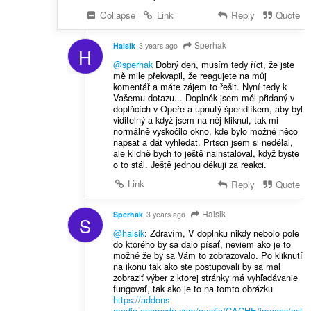
Collapse
Link
Reply
Quote
Sperhak
Haisik
3 years ago
H
@sperhak
Dobrý den, musím tedy říct, že jste
mě mile překvapil, že reagujete na můj
komentář a máte zájem to řešit. Nyní tedy k
Vašemu dotazu... Doplněk jsem měl přidaný v
doplňcích v Opeře a upnutý špendlíkem, aby byl
viditelný a když jsem na něj kliknul, tak mi
normálně vyskočilo okno, kde bylo možné něco
napsat a dát vyhledat. Prtscn jsem si nedělal,
ale klidně bych to ještě nainstaloval, když byste
o to stál. Ještě jednou děkuji za reakci.
Link
Reply
Quote
Haisik
Sperhak
3 years ago
S
@haisik
: Zdravím, V doplnku nikdy nebolo pole
do ktorého by sa dalo písať, neviem ako je to
možné že by sa Vám to zobrazovalo. Po kliknutí
na ikonu tak ako ste postupovali by sa mal
zobraziť výber z ktorej stránky má vyhľadávanie
fungovať, tak ako je to na tomto obrázku
https://addons-
media.operacdn.com/media/CACHE/images/ext