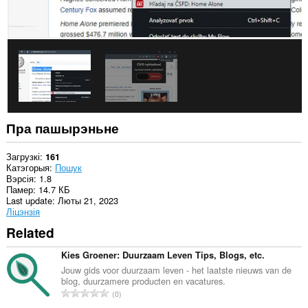
Пра пашырэньне
Загрузкі
161
Катэгорыя
Пошук
Вэрсія
1.8
Памер
14.7 КБ
Last update
Люты 21, 2023
Ліцэнзія
Related
Kies Groener: Duurzaam Leven Tips, Blogs, etc.
Jouw gids voor duurzaam leven - het laatste nieuws van de
blog, duurzamere producten en vacatures.
А
0
д