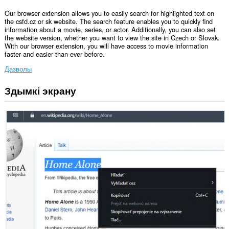
Our browser extension allows you to easily search for highlighted text on
the csfd.cz or sk website. The search feature enables you to quickly find
information about a movie, series, or actor. Additionally, you can also set
the website version, whether you want to view the site in Czech or Slovak.
With our browser extension, you will have access to movie information
faster and easier than ever before.
Дазволы
Здымкі экрану
Гэта
пашырэнне
можа
мець
доступ
да
вашых
вакенцаў
і
прагляду.