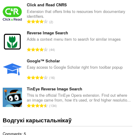
з
Click and Read CNRS
н
Extension that offers links to resources from documentary
identifiers.
а
А
2
к
д
а
з
Reverse Image Search
ў
н
Adds a context menu item to search for similar images
:
а
А
44
к
д
а
з
Google™ Scholar
ў
н
Easy access to Google Scholar right from toolbar popup
:
а
А
16
к
д
а
з
TinEye Reverse Image Search
ў
н
This is the official TinEye Opera extension. Find out where
:
an image came from, how it's used, or find higher resolutio...
а
А
134
к
д
а
з
Водгукі карыстальнікаў
ў
н
:
а
Comments: 5