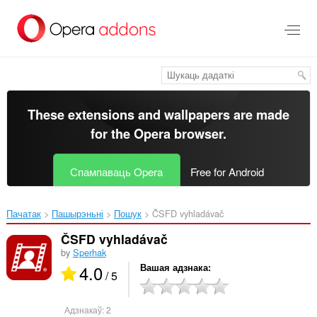
Перайсьці
да
асноўнага
зьместу
These extensions and wallpapers are made
for the
Opera browser
.
Спампаваць Opera
Free for Android
Пачатак
Пашырэньні
Пошук
ČSFD vyhladávač‎
ČSFD vyhladávač
by
Sperhak
4.0
Вашая адзнака
/ 5
Адзнакаў:
2