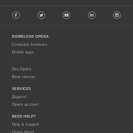
F
Facebook
Twitter
Youtube
LinkedIn
Instag
o
l
l
o
DOWNLOAD OPERA
w
O
Computer browsers
p
Mobile apps
e
r
a
Dev.Opera
Beta version
SERVICES
Дадаткі
Opera account
NEED HELP?
Help & support
Opera blogs