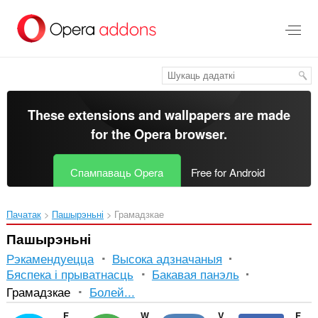
Перайсьці
да
асноўнага
зьместу
These extensions and wallpapers are made
for the
Opera browser
.
Спампаваць Opera
Free for Android
Пачатак
Пашырэньні
Грамадзкае
Пашырэньні
Рэкамендуецца
Высока адзначаныя
Бяспека і прыватнасць
Бакавая панэль
Сартаванне
Грамадзкае
Болей...
і
Facebook Messenger
WhatsApp
VKontakte
Facebook Opera Sidebar