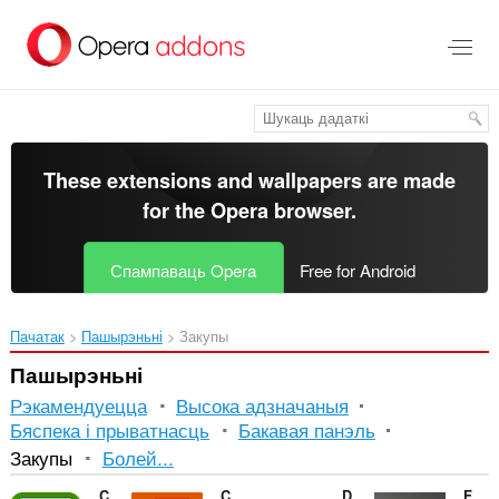
Перайсьці
да
асноўнага
зьместу
These extensions and wallpapers are made
for the
Opera browser
.
Спампаваць Opera
Free for Android
Пачатак
Пашырэньні
Закупы
Пашырэньні
Рэкамендуецца
Высока адзначаныя
Бяспека і прыватнасць
Бакавая панэль
Сартаванне
Закупы
Болей...
і
Cashback IT-Bestshopping
Cashback Shopping linkomat
Daz-Deals
Future Value Calculator