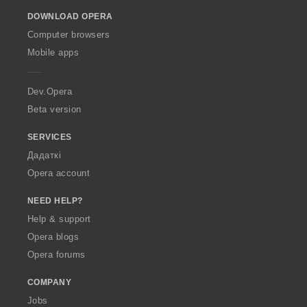
o
DOWNLOAD OPERA
w
O
Computer browsers
p
Mobile apps
e
r
a
Dev.Opera
Beta version
SERVICES
Дадаткі
Opera account
NEED HELP?
Help & support
Opera blogs
Opera forums
COMPANY
Jobs